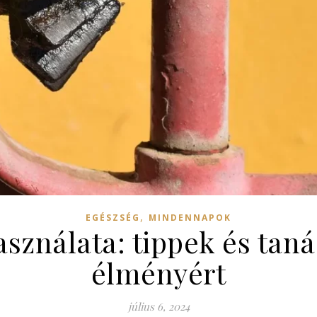
,
EGÉSZSÉG
MINDENNAPOK
használata: tippek és tan
élményért
július 6, 2024