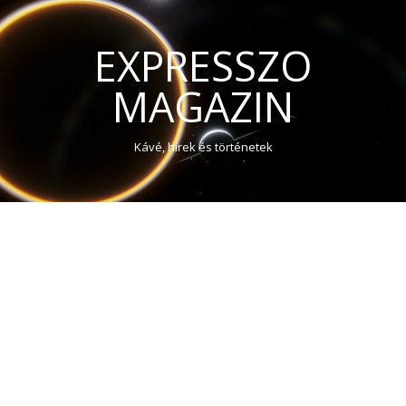
EXPRESSZO
MAGAZIN
Kávé, hírek és történetek