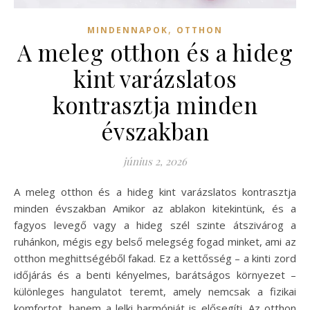
,
MINDENNAPOK
OTTHON
A meleg otthon és a hideg
kint varázslatos
kontrasztja minden
évszakban
június 2, 2026
A meleg otthon és a hideg kint varázslatos kontrasztja
minden évszakban Amikor az ablakon kitekintünk, és a
fagyos levegő vagy a hideg szél szinte átszivárog a
ruhánkon, mégis egy belső melegség fogad minket, ami az
otthon meghittségéből fakad. Ez a kettősség – a kinti zord
időjárás és a benti kényelmes, barátságos környezet –
különleges hangulatot teremt, amely nemcsak a fizikai
komfortot, hanem a lelki harmóniát is elősegíti. Az otthon