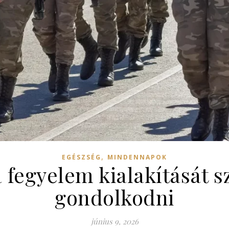
,
EGÉSZSÉG
MINDENNAPOK
 a fegyelem kialakítását 
gondolkodni
június 9, 2026