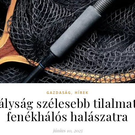
,
GAZDASÁG
HÍREK
ályság szélesebb tilalmat
fenékhálós halászatra
június 10, 2025