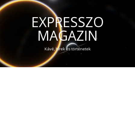
EXPRESSZO
MAGAZIN
Kávé, hírek és történetek