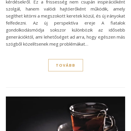
kérdésekről. Ez a frissesség nem csupán inspirációként
szolgál, hanem valódi hajtóerőként működik, amely
segíthet kitörni a megszokott keretek közül, és új irányokat
felfedezni. Az új perspektíva ereje A fiatalok
gondolkodásmódja sokszor különbözik az idősebb
generációktól, ami lehetőséget ad arra, hogy egészen más
szögből közelítsenek meg problémákat…
TOVÁBB