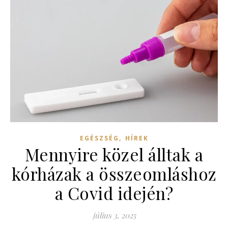
,
EGÉSZSÉG
HÍREK
Mennyire közel álltak a
kórházak a összeomláshoz
a Covid idején?
július 3, 2025