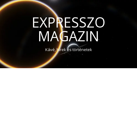
EXPRESSZO
MAGAZIN
Kávé, hírek és történetek