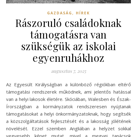
,
GAZDASÁG
HÍREK
Rászoruló családoknak
támogatásra van
szükségük az iskolai
egyenruhákhoz
augusztus 7, 2025
Az Egyesült Királyságban a különböző régiókban eltérő
támogatási rendszerek működnek, ami jelentős hatással
van a helyi lakosok életére. Skóciában, Walesben és Észak-
Írországban a kormányzatok rendszeresen nyújtanak
támogatásokat a helyi önkormányzatoknak, hogy segítsék
a közszolgáltatások fejlesztését és a lakosság jólétének
növelését. Ezzel szemben Angliában a helyzet sokkal
vegyesebb képet mutat, mivel a megyei tanácsok