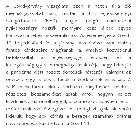
A Covid-járvány vizsgálata ezen a héten újra élő
meghallgatásokat tart, miután a brit egészségügyi
szolgáltatások (NHS) magas rangú munkatársai
nyilvánosságra hozták, mennyire közel álltak egyes
kórházak a teljes összeomláshoz. Az események a Covid-
19 terjedésével és a járvány kezelésével kapcsolatos
fontos kérdésekre világítanak rá, amelyek közvetlenül
befolyásolták az egészségügyi rendszert és a
közegészségügyet. A meghallgatások célja, hogy feltárják
a pandémia alatt hozott döntések hátterét, valamint az
egészségügyi szolgáltatások működésének kihívásait. A
NHS munkatársai, akik a kórházak irányításáért feleltek,
részletes beszámolókat adtak arról, hogyan kellett
küzdeniük a túlterheltséggel, a személyzet hiányával és az
erőforrások szűkösségével. Az eddigi vizsgálatok során
kiderült, hogy sok kórház a betegek számának drámai
növekedésével küzdött, ami a Covid-19…