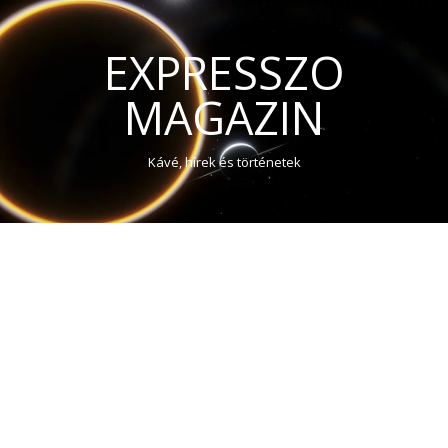
EXPRESSZO
MAGAZIN
Kávé, hírek és történetek