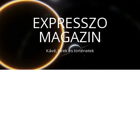
EXPRESSZO
MAGAZIN
Kávé, hírek és történetek