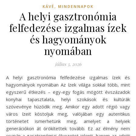
,
KÁVÉ
MINDENNAPOK
A helyi gasztronómia
felfedezése izgalmas ízek
és hagyományok
nyomában
július 3, 2026
A helyi gasztronómia felfedezése izgalmas ízek és
hagyományok nyomában Az ízek világa sokkal több, mint
egyszerű étkezés – egy-egy fogás mögött évszázadok
konyhai tapasztalata, helyi szokások és kultúrák
szövevénye húzódik meg. Amikor egy adott régió vagy
város ízeit kóstoljuk meg, valójában egy autentikus
történetet ismerhetünk meg, amelyet a helyiek
generációkon át örökítettek tovább. Ez az élmény nem
csupán a gasztronómiai élvezetet jelenti, hanem az adott