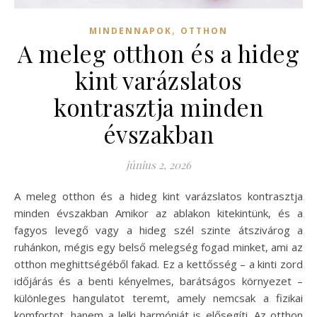
,
MINDENNAPOK
OTTHON
A meleg otthon és a hideg
kint varázslatos
kontrasztja minden
évszakban
június 2, 2026
A meleg otthon és a hideg kint varázslatos kontrasztja
minden évszakban Amikor az ablakon kitekintünk, és a
fagyos levegő vagy a hideg szél szinte átszivárog a
ruhánkon, mégis egy belső melegség fogad minket, ami az
otthon meghittségéből fakad. Ez a kettősség – a kinti zord
időjárás és a benti kényelmes, barátságos környezet –
különleges hangulatot teremt, amely nemcsak a fizikai
komfortot, hanem a lelki harmóniát is elősegíti. Az otthon