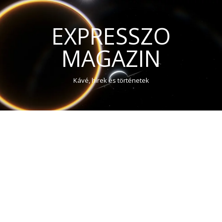
EXPRESSZO
MAGAZIN
Kávé, hírek és történetek