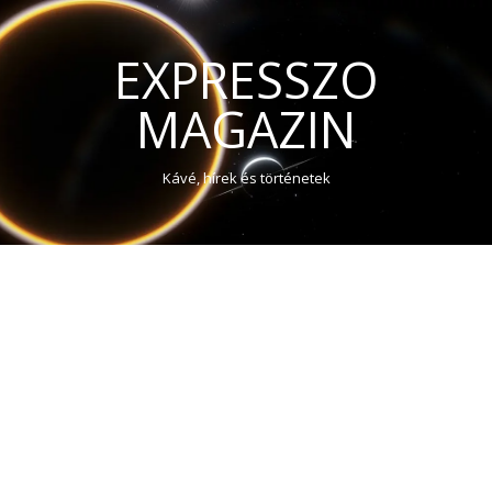
EXPRESSZO
MAGAZIN
Kávé, hírek és történetek