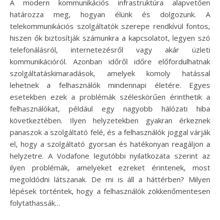
A modern kommunikációs infrastruktúra alapvetően
határozza meg, hogyan élünk és dolgozunk. A
telekommunikációs szolgáltatók szerepe rendkívül fontos,
hiszen ők biztosítják számunkra a kapcsolatot, legyen szó
telefonálásról, internetezésről vagy akár üzleti
kommunikációról. Azonban időről időre előfordulhatnak
szolgáltatáskimaradások, amelyek komoly hatással
lehetnek a felhasználók mindennapi életére. Egyes
esetekben ezek a problémák széleskörűen érinthetik a
felhasználókat, például egy nagyobb hálózati hiba
következtében. Ilyen helyzetekben gyakran érkeznek
panaszok a szolgáltató felé, és a felhasználók joggal várják
el, hogy a szolgáltató gyorsan és hatékonyan reagáljon a
helyzetre. A Vodafone legutóbbi nyilatkozata szerint az
ilyen problémák, amelyeket ezreket érintenek, most
megoldódni látszanak. De mi is áll a háttérben? Milyen
lépések történtek, hogy a felhasználók zökkenőmentesen
folytathassák…