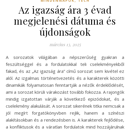
MINDENNAPOK
TECH
Az igazság ára 3 évad
megjelenési dátuma és
újdonságok
március 13, 2025
A sorozatok világában a népszerűség gyakran a
feszültséggel és a fordulatokkal teli cselekményekből
fakad, és az „Az igazság ára” című sorozat sem kivétel ez
alól. Az izgalmas történetvezetés és a karakterek közötti
dinamikák folyamatosan fenntartják a nézők érdeklődését,
ami a sorozat körüli várakozást tovább fokozza. A rajongók
mindig izgatottan várják a következő epizódokat, és a
cselekmény alakulását. A sorozat sikerének titka nemcsak a
jól megírt forgatókönyvben rejlik, hanem a színészi
alakításokban és a rendezésben is. A karakterek fejlődése,
a konfliktusok és a váratlan fordulatok mind hozzájárulnak