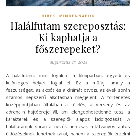
,
HÍREK
MINDENNAPOK
Halálfutam szereposztás:
Ki kaphatja a
főszerepeket?
augusztus 25, 2024
A halálfutam, mint fogalom a filmiparban, egyedi és
különleges helyet foglal el. Ez a műfaj, amely a
feszültséget, az akciót és a drámát ötvözi, az évek során
számos népszerű alkotásban megjelent. A történetek
középpontjában általában a túlélés, a verseny és az
adrenalin hajtóereje áll, ami elengedhetetlenné teszi a
karakterek és a szereplők alapos kidolgozását. A
halálfutamok során a nézők nemcsak a látványos autós
üldözéseknek lehetnek tanúi, hanem a szereplők érzelmi