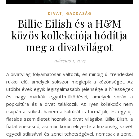
,
DIVAT
GAZDASÁG
Billie Eilish és a H&M
közös kollekciója hódítja
meg a divatvilágot
március 1, 2025
A divatvilág folyamatosan változik, és mindig új trendekkel
rukkol elő, amelyek sokszor meglepik a közönséget. Az
utóbbi évek egyik legizgalmasabb jelensége a hírességek
és nagy márkák együttműködései, amelyek során a
popkultúra és a divat találkozik. Az ilyen kollekciók nem
csupán a stílust, hanem a kultúrát is formálják, és egy új,
fiatalos szemléletet hoznak a divat világába. Billie Eilish, a
fiatal énekesnő, aki már korán elnyerte a közönség szívét
egyedi stílusával és zenei tehetségével, nemcsak a zene,