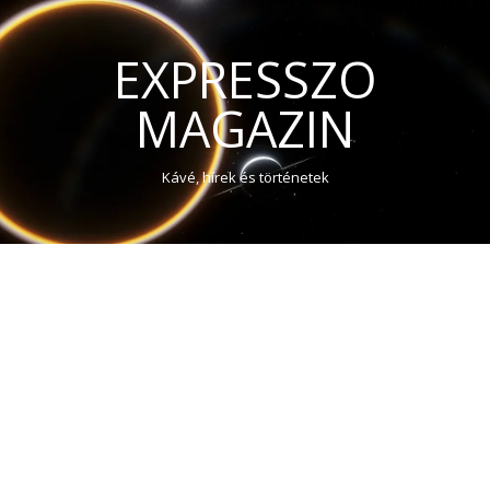
EXPRESSZO
MAGAZIN
Kávé, hírek és történetek