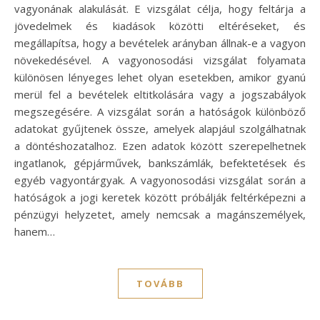
vagyonának alakulását. E vizsgálat célja, hogy feltárja a
jövedelmek és kiadások közötti eltéréseket, és
megállapítsa, hogy a bevételek arányban állnak-e a vagyon
növekedésével. A vagyonosodási vizsgálat folyamata
különösen lényeges lehet olyan esetekben, amikor gyanú
merül fel a bevételek eltitkolására vagy a jogszabályok
megszegésére. A vizsgálat során a hatóságok különböző
adatokat gyűjtenek össze, amelyek alapjául szolgálhatnak
a döntéshozatalhoz. Ezen adatok között szerepelhetnek
ingatlanok, gépjárművek, bankszámlák, befektetések és
egyéb vagyontárgyak. A vagyonosodási vizsgálat során a
hatóságok a jogi keretek között próbálják feltérképezni a
pénzügyi helyzetet, amely nemcsak a magánszemélyek,
hanem…
TOVÁBB