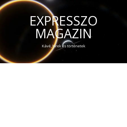
EXPRESSZO
MAGAZIN
Kávé, hírek és történetek