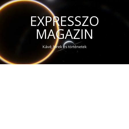
EXPRESSZO
MAGAZIN
Kávé, hírek és történetek