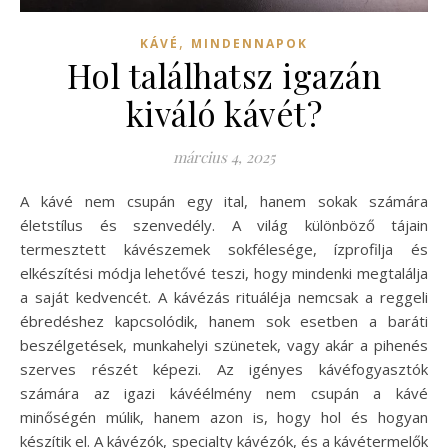
,
KÁVÉ
MINDENNAPOK
Hol találhatsz igazán
kiváló kávét?
március 4, 2025
A kávé nem csupán egy ital, hanem sokak számára
életstílus és szenvedély. A világ különböző tájain
termesztett kávészemek sokfélesége, ízprofilja és
elkészítési módja lehetővé teszi, hogy mindenki megtalálja
a saját kedvencét. A kávézás rituáléja nemcsak a reggeli
ébredéshez kapcsolódik, hanem sok esetben a baráti
beszélgetések, munkahelyi szünetek, vagy akár a pihenés
szerves részét képezi. Az igényes kávéfogyasztók
számára az igazi kávéélmény nem csupán a kávé
minőségén múlik, hanem azon is, hogy hol és hogyan
készítik el. A kávézók, specialty kávézók, és a kávétermelők