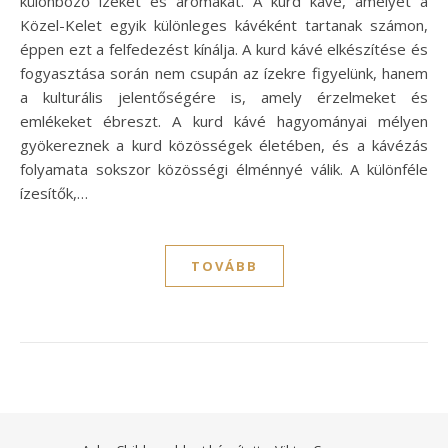
különböző ízeket és aromákat. A kurd kávé, amelyet a
Közel-Kelet egyik különleges kávéként tartanak számon,
éppen ezt a felfedezést kínálja. A kurd kávé elkészítése és
fogyasztása során nem csupán az ízekre figyelünk, hanem
a kulturális jelentőségére is, amely érzelmeket és
emlékeket ébreszt. A kurd kávé hagyományai mélyen
gyökereznek a kurd közösségek életében, és a kávézás
folyamata sokszor közösségi élménnyé válik. A különféle
ízesítők,…
TOVÁBB