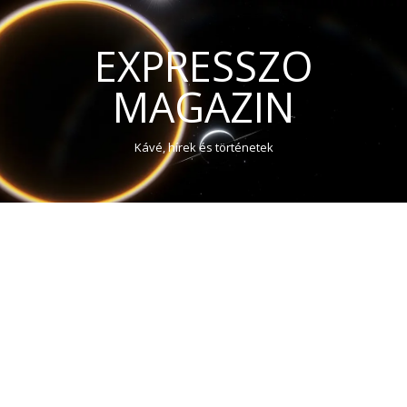
EXPRESSZO
MAGAZIN
Kávé, hírek és történetek