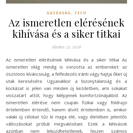
,
GAZDASÁG
TECH
Az ismeretlen elérésének
kihívása és a siker titkai
június 25, 2026
Az ismeretlen elérésének kihívása és a siker titkai Az
ismeretlen világ mindig is vonzotta az embereket: az
ösztönös kíváncsiság, a felfedezés iránti vágy hajtja őket új
utak keresésére. Ugyanakkor a bizonytalanság és a
kockázat is jelen van minden új kezdetben, ami sokakat
visszatart attól, hogy kilépjenek komfortzónájukból. Az
ismeretlen elérése nem csupán fizikai vagy földrajzi
értelemben értendő, hanem átvitt értelemben is, amikor
valaki új célokat tűz ki maga elé, vagy életében jelentős
változásokat próbál megvalósítani. Ezek a kihívások
azonban nem leküzdhetetlenek, hiszen számos