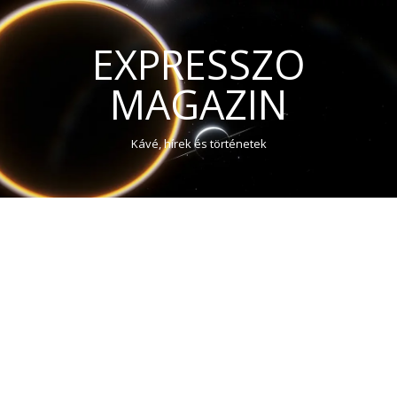
EXPRESSZO
MAGAZIN
Kávé, hírek és történetek