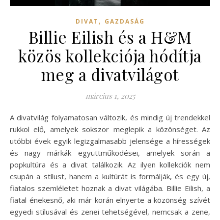
,
DIVAT
GAZDASÁG
Billie Eilish és a H&M
közös kollekciója hódítja
meg a divatvilágot
március 1, 2025
A divatvilág folyamatosan változik, és mindig új trendekkel
rukkol elő, amelyek sokszor meglepik a közönséget. Az
utóbbi évek egyik legizgalmasabb jelensége a hírességek
és nagy márkák együttműködései, amelyek során a
popkultúra és a divat találkozik. Az ilyen kollekciók nem
csupán a stílust, hanem a kultúrát is formálják, és egy új,
fiatalos szemléletet hoznak a divat világába. Billie Eilish, a
fiatal énekesnő, aki már korán elnyerte a közönség szívét
egyedi stílusával és zenei tehetségével, nemcsak a zene,