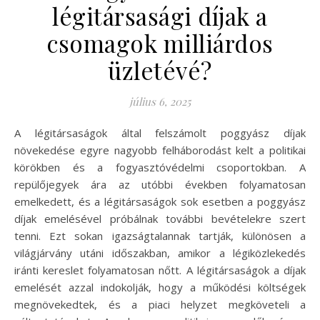
légitársasági díjak a
csomagok milliárdos
üzletévé?
július 6, 2025
A légitársaságok által felszámolt poggyász díjak
növekedése egyre nagyobb felháborodást kelt a politikai
körökben és a fogyasztóvédelmi csoportokban. A
repülőjegyek ára az utóbbi években folyamatosan
emelkedett, és a légitársaságok sok esetben a poggyász
díjak emelésével próbálnak további bevételekre szert
tenni. Ezt sokan igazságtalannak tartják, különösen a
világjárvány utáni időszakban, amikor a légiközlekedés
iránti kereslet folyamatosan nőtt. A légitársaságok a díjak
emelését azzal indokolják, hogy a működési költségek
megnövekedtek, és a piaci helyzet megköveteli a