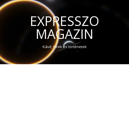
EXPRESSZO
MAGAZIN
Kávé, hírek és történetek