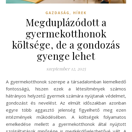
,
GAZDASÁG
HÍREK
Megduplázódott a
gyermekotthonok
költsége, de a gondozás
gyenge lehet
szeptember 12, 2025
A gyermekotthonok szerepe a társadalomban kiemelkedő
fontosságú, hiszen ezek a létesítmények számos
hátrányos helyzetű gyermek számára nyújtanak védelmet,
gondozást és nevelést. Az elmúlt időszakban azonban
egyre több aggasztó jelenség figyelhető meg ezen
intézmények működésében. A költségek folyamatos
emelkedése mellett a gyermekotthonok által nyújtott
szolgáltatások minősége is megkérdőjelezhetővé vált. A