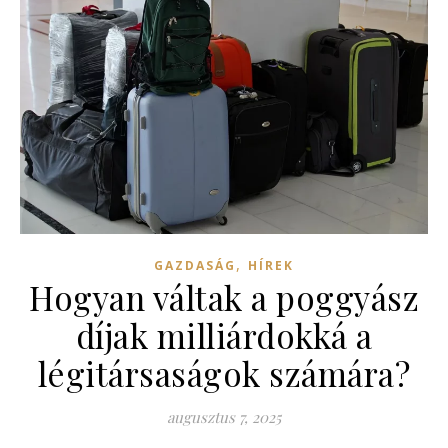
,
GAZDASÁG
HÍREK
Hogyan váltak a poggyász
díjak milliárdokká a
légitársaságok számára?
augusztus 7, 2025