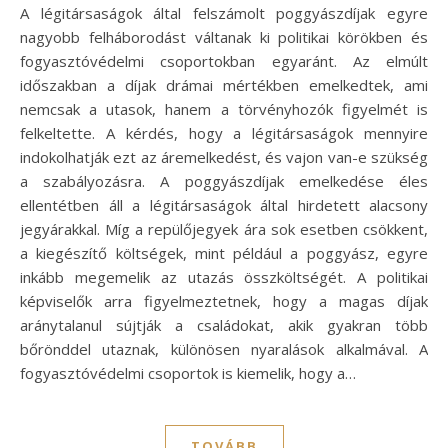
A légitársaságok által felszámolt poggyászdíjak egyre
nagyobb felháborodást váltanak ki politikai körökben és
fogyasztóvédelmi csoportokban egyaránt. Az elmúlt
időszakban a díjak drámai mértékben emelkedtek, ami
nemcsak a utasok, hanem a törvényhozók figyelmét is
felkeltette. A kérdés, hogy a légitársaságok mennyire
indokolhatják ezt az áremelkedést, és vajon van-e szükség
a szabályozásra. A poggyászdíjak emelkedése éles
ellentétben áll a légitársaságok által hirdetett alacsony
jegyárakkal. Míg a repülőjegyek ára sok esetben csökkent,
a kiegészítő költségek, mint például a poggyász, egyre
inkább megemelik az utazás összköltségét. A politikai
képviselők arra figyelmeztetnek, hogy a magas díjak
aránytalanul sújtják a családokat, akik gyakran több
bőrönddel utaznak, különösen nyaralások alkalmával. A
fogyasztóvédelmi csoportok is kiemelik, hogy a…
TOVÁBB