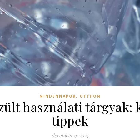
,
MINDENNAPOK
OTTHON
ült használati tárgyak: k
tippek
december 9, 2024