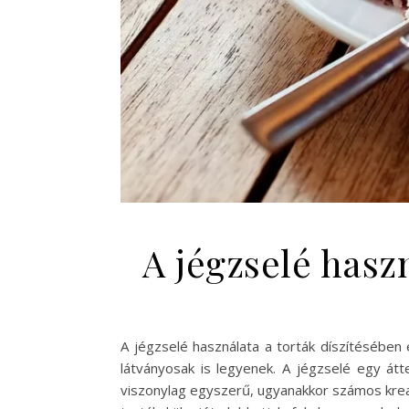
A jégzselé haszn
A jégzselé használata a torták díszítésében
látványosak is legyenek. A jégzselé egy átt
viszonylag egyszerű, ugyanakkor számos kreat