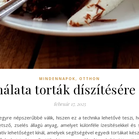
,
MINDENNAPOK
OTTHON
álata torták díszítésére
február 17, 2025
 egyre népszerűbbé válik, hiszen ez a technika lehetővé teszi
etsző, zselés állagú anyag, amelyet különféle ízesítésekkel és 
ív lehetőséget kínál, amelyek segítségével egyedi tortákat kész