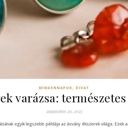
,
MINDENNAPOK
DIVAT
ek varázsa: természetes 
augusztus 20, 2025
zásának egyik legszebb példája az ásvány ékszerek világa. Ezek 