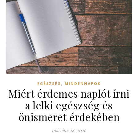
,
EGÉSZSÉG
MINDENNAPOK
Miért érdemes naplót írni
a lelki egészség és
önismeret érdekében
március 28, 2026