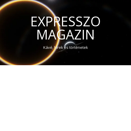
EXPRESSZO
MAGAZIN
Kávé, hírek és történetek