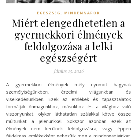
,
EGÉSZSÉG
MINDENNAPOK
Miért elengedhetetlen a
gyermekkori élmények
feldolgozása a lelki
egészségért
június 15, 2026
A gyermekkori élmények mély nyomot hagynak
személyiségünkben, érzelmi világunkban és
viselkedésünkben. Ezek az emlékek és tapasztalatok
formálják önmagunkhoz, másokhoz és a világhoz való
viszonyunkat, olykor láthatatlan szálakkal kötve össze
múltunkat a jelenünkkel. Sokszor azonban ezek az
élmények nem kerülnek feldolgozásra, vagy éppen
fájdalmas emlékekként nehezítik meg a mindennapjainkat.