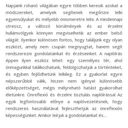
Napjaink rohanó világában egyre többen keresik azokat a
módszereket, amelyek segítenek megőrizni lelki
egyensúlyukat és mélyebb önismeretre lelni. A mindennapi
stressz, a változó körülmények és az érzelmi
hullámvölgyek könnyen megviselhetik az ember belső
világát. Ilyenkor különösen fontos, hogy találjunk egy olyan
eszközt, amely nem csupán megnyugtat, hanem segít
rendszerezni gondolatainkat és érzéseinket. A naplóírás
éppen ilyen eszköz lehet: egy személyes tér, ahol
önmagunkkal találkozhatunk, feldolgozhatjuk a történteket,
és egyben fejlődhetünk lelkileg. Ez a gyakorlat egyre
népszerűbbé válik, hiszen nem igényel különösebb
előképzettséget, mégis mélyreható hatást gyakorolhat
életünkre. Önreflexió és érzelmi tisztulás naplóírással Az
egyik legfontosabb előnye a naplóvezetésnek, hogy
rendszeres használatával fejleszthetjük az önreflexiós
képességünket. Amikor leírjuk a gondolatainkat és…