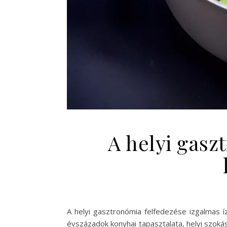
A helyi gasz
A helyi gasztronómia felfedezése izgalmas
évszázadok konyhai tapasztalata, helyi szoká