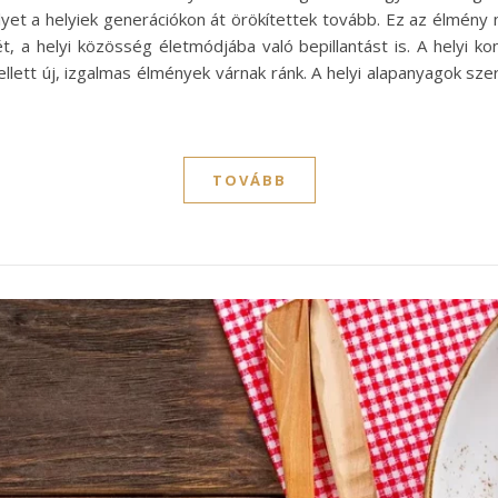
et a helyiek generációkon át örökítettek tovább. Ez az élmény 
a helyi közösség életmódjába való bepillantást is. A helyi kony
lett új, izgalmas élmények várnak ránk. A helyi alapanyagok sz
TOVÁBB