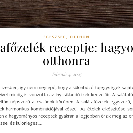
,
EGÉSZSÉG
OTTHON
tafőzelék receptje: hag
otthonra
február 4, 2025
ekben, így nem meglepő, hogy a különböző tájegységek sajátos é
vel mindig is vonzotta az ínycsiklandó ízek kedvelőit. A salátafő
tán népszerű a családok körében. A salátafőzelék egyszerű, m
k harmonikus kombinációjával készül. Az ételek elkészítése so
zen a hagyományos receptek gyakran a legjobban őrzik meg az er
ssel és különleges,…