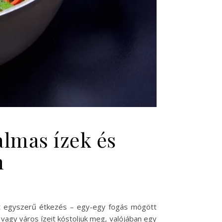
almas ízek és
n
nt egyszerű étkezés – egy-egy fogás mögött
vagy város ízeit kóstoljuk meg, valójában egy