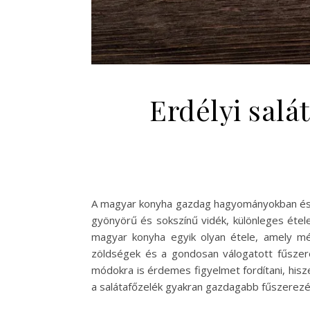
Erdélyi salá
A magyar konyha gazdag hagyományokban és íz
gyönyörű és sokszínű vidék, különleges ételei
magyar konyha egyik olyan étele, amely mél
zöldségek és a gondosan válogatott fűszere
módokra is érdemes figyelmet fordítani, his
a salátafőzelék gyakran gazdagabb fűszerezé