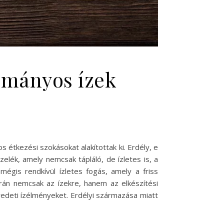
yományos ízek
tkezési szokásokat alakítottak ki. Erdély, e
zelék, amely nemcsak tápláló, de ízletes is, a
égis rendkívül ízletes fogás, amely a friss
rán nemcsak az ízekre, hanem az elkészítési
edeti ízélményeket. Erdélyi származása miatt