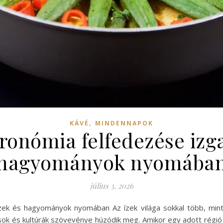
,
KÁVÉ
MINDENNAPOK
tronómia felfedezése izg
hagyományok nyomába
július 3, 2026
 ízek és hagyományok nyomában Az ízek világa sokkal több, mi
sok és kultúrák szövevénye húzódik meg. Amikor egy adott régió 