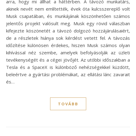
arra, hogy mi állhat a háttérben. A távozó munkatárs,
akinek nevét nem említették, évek óta kulcsszereplő volt
Musk csapatában, és munkájának köszönhetően számos
jelentős projekt valósult meg. Musk egy rövid válaszban
kifejezte köszönetét a távozó dolgozó hozzájárulásaiért,
de a részletek hiánya sok kérdést vetett fel. A távozás
időzítése különösen érdekes, hiszen Musk számos olyan
kihívással néz szembe, amelyek befolyásolják az üzleti
tevékenységét és a cégei jövőjét. Az utóbbi időszakban a
Tesla és a SpaceX is különböző nehézségekkel küzdött,
beleértve a gyártási problémákat, az ellátási lánc zavarait
és…
TOVÁBB