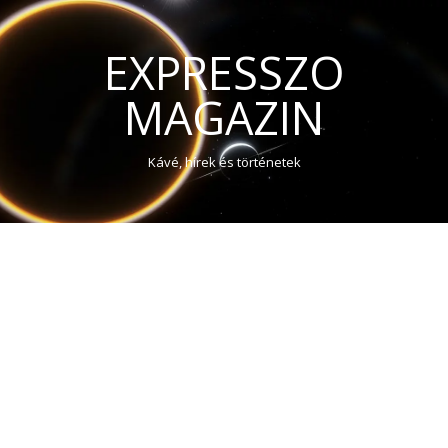
EXPRESSZO
MAGAZIN
Kávé, hírek és történetek