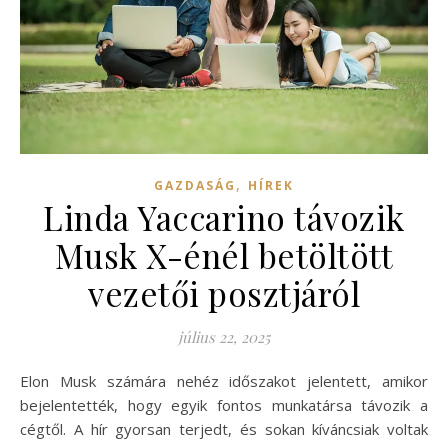
,
GAZDASÁG
HÍREK
Linda Yaccarino távozik
Musk X-énél betöltött
vezetői posztjáról
július 22, 2025
Elon Musk számára nehéz időszakot jelentett, amikor
bejelentették, hogy egyik fontos munkatársa távozik a
cégtől. A hír gyorsan terjedt, és sokan kíváncsiak voltak