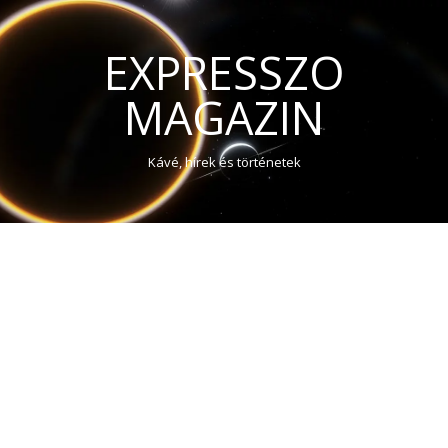
EXPRESSZO
MAGAZIN
Kávé, hírek és történetek