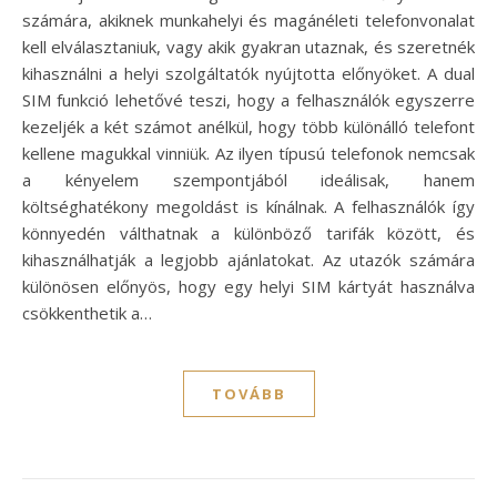
számára, akiknek munkahelyi és magánéleti telefonvonalat
kell elválasztaniuk, vagy akik gyakran utaznak, és szeretnék
kihasználni a helyi szolgáltatók nyújtotta előnyöket. A dual
SIM funkció lehetővé teszi, hogy a felhasználók egyszerre
kezeljék a két számot anélkül, hogy több különálló telefont
kellene magukkal vinniük. Az ilyen típusú telefonok nemcsak
a kényelem szempontjából ideálisak, hanem
költséghatékony megoldást is kínálnak. A felhasználók így
könnyedén válthatnak a különböző tarifák között, és
kihasználhatják a legjobb ajánlatokat. Az utazók számára
különösen előnyös, hogy egy helyi SIM kártyát használva
csökkenthetik a…
TOVÁBB