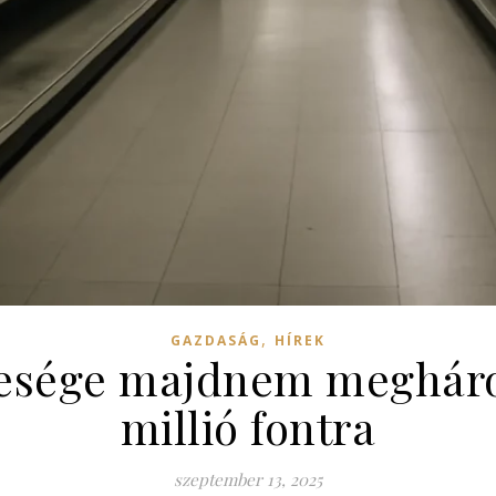
,
GAZDASÁG
HÍREK
tesége majdnem meghár
millió fontra
szeptember 13, 2025