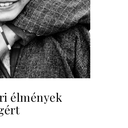
ri élmények
gért