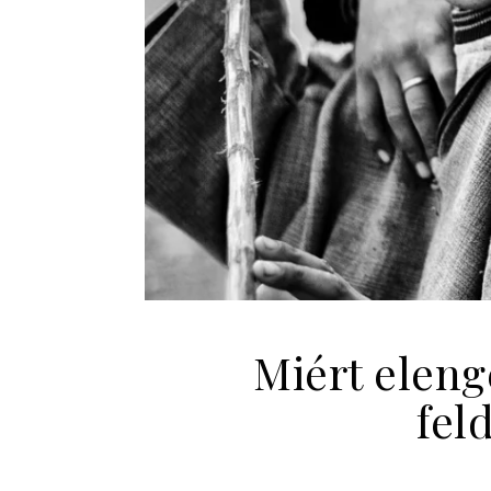
Miért elen
fel