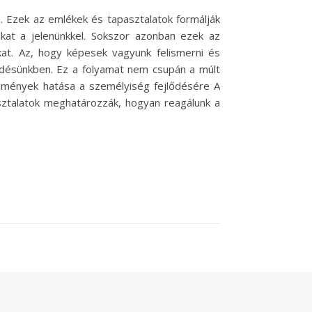
 Ezek az emlékek és tapasztalatok formálják
nkat a jelenünkkel. Sokszor azonban ezek az
at. Az, hogy képesek vagyunk felismerni és
lődésünkben. Ez a folyamat nem csupán a múlt
 élmények hatása a személyiség fejlődésére A
asztalatok meghatározzák, hogyan reagálunk a