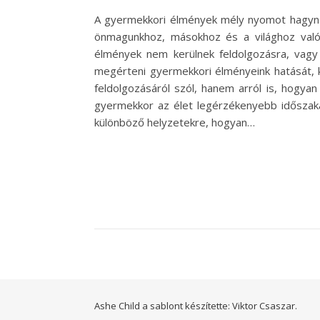
A gyermekkori élmények mély nyomot hagynak
önmagunkhoz, másokhoz és a világhoz való v
élmények nem kerülnek feldolgozásra, vagy
megérteni gyermekkori élményeink hatását, k
feldolgozásáról szól, hanem arról is, hogya
gyermekkor az élet legérzékenyebb időszaka,
különböző helyzetekre, hogyan…
Ashe Child a sablont készítette:
Viktor Csaszar.