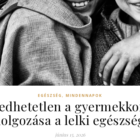
,
EGÉSZSÉG
MINDENNAPOK
gedhetetlen a gyermekko
dolgozása a lelki egészsé
június 15, 2026