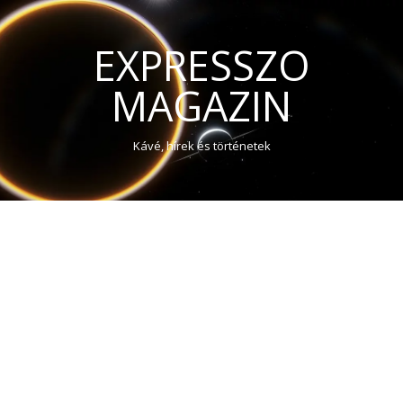
EXPRESSZO
MAGAZIN
Kávé, hírek és történetek