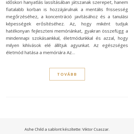
időskori hanyatlás lassításában játszanak szerepet, hanem
fiatalabb korban is hozzájárulnak a mentális frissesség
megőrzéséhez, a koncentráció javításához és a tanulási
képességek erősítéséhez. Az, hogy miként tudjuk
hatékonyan fejleszteni memóriánkat, gyakran összefügg a
mindennapi szokásainkkal, életmódunkkal és azzal, hogy
milyen kihívások elé állítjuk agyunkat. Az egészséges
életmód hatása a memóriára Az…
TOVÁBB
Ashe Child a sablont készítette:
Viktor Csaszar.