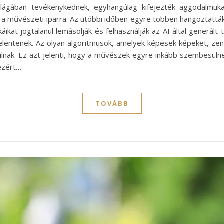
ilágában tevékenykednek, egyhangúlag kifejezték aggodalmuk
van a művészeti iparra. Az utóbbi időben egyre többen hangoztat
ikat jogtalanul lemásolják és felhasználják az AI által generál
elentenek. Az olyan algoritmusok, amelyek képesek képeket, zené
lnak. Ez azt jelenti, hogy a művészek egyre inkább szembesülnek
 ezért…
TOVÁBB