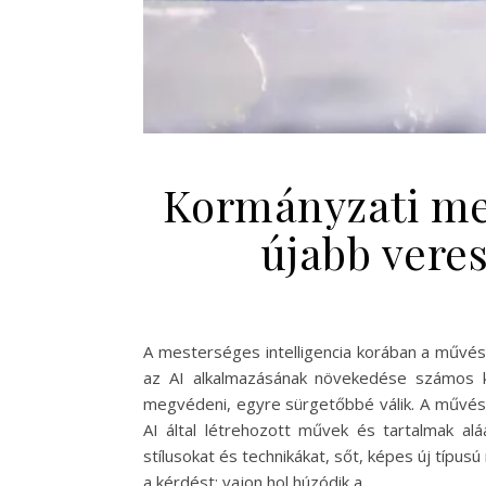
Kormányzati mes
újabb vere
A mesterséges intelligencia korában a művész
az AI alkalmazásának növekedése számos ki
megvédeni, egyre sürgetőbbé válik. A művész
AI által létrehozott művek és tartalmak a
stílusokat és technikákat, sőt, képes új típu
a kérdést: vajon hol húzódik a…