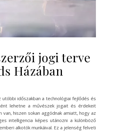
erzői jogi terve
rds Házában
 utóbbi időszakban a technológiai fejlődés és
ként lehetne a művészek jogait és érdekeit
n van, hiszen sokan aggódnak amiatt, hogy az
s intelligencia képes utánozni a különböző
mberi alkotók munkáival. Ez a jelenség felveti