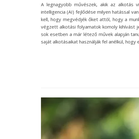
A legnagyobb művészek, akik az alkotás v
intelligencia (AI) fejlődése milyen hatással 
kell, hogy megvédjék őket attól, hogy a munká
végzett alkotási folyamatok komoly kihívást j
sok esetben a már létező művek alapján tanu
saját alkotásaikat használják fel anélkül, hogy