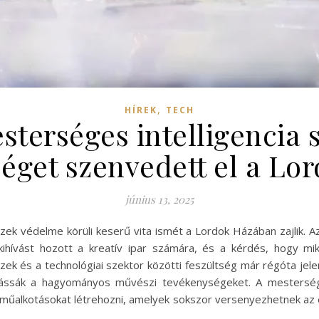
,
HÍREK
TECH
terséges intelligencia sz
séget szenvedett el a Lo
június 13, 2025
ek védelme körüli keserű vita ismét a Lordok Házában zajlik. Az
hívást hozott a kreatív ipar számára, és a kérdés, hogy mi
ek és a technológiai szektor közötti feszültség már régóta jele
láássák a hagyományos művészi tevékenységeket. A mestersége
sú műalkotásokat létrehozni, amelyek sokszor versenyezhetnek az e