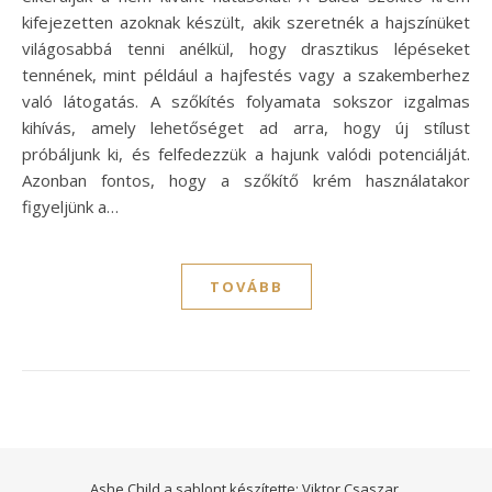
kifejezetten azoknak készült, akik szeretnék a hajszínüket
világosabbá tenni anélkül, hogy drasztikus lépéseket
tennének, mint például a hajfestés vagy a szakemberhez
való látogatás. A szőkítés folyamata sokszor izgalmas
kihívás, amely lehetőséget ad arra, hogy új stílust
próbáljunk ki, és felfedezzük a hajunk valódi potenciálját.
Azonban fontos, hogy a szőkítő krém használatakor
figyeljünk a…
TOVÁBB
Ashe Child a sablont készítette:
Viktor Csaszar.