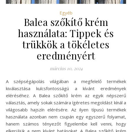
Egyéb
Balea szőkítő krém
használata: Tippek és
trükkök a tökéletes
eredményért
március 10, 2024
A szépségápolás világában a megfelelő termékek
kiválasztása kulcsfontosságú a kívánt eredmények
eléréséhez. A Balea szőkítő krém az egyik népszerű
választás, amely sokak számára ígéretes megoldást kínál a
világosabb hajszín elérésére. Az ilyen típusú termékek
használata azonban nem csupán egy egyszerű folyamat,
hanem számos tényezőt figyelembe kell venni, hogy
elkerüljük a nem kívánt hatásokat. A Balea szőkítő krém