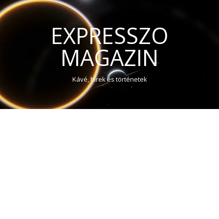
EXPRESSZO
MAGAZIN
Kávé, hírek és történetek