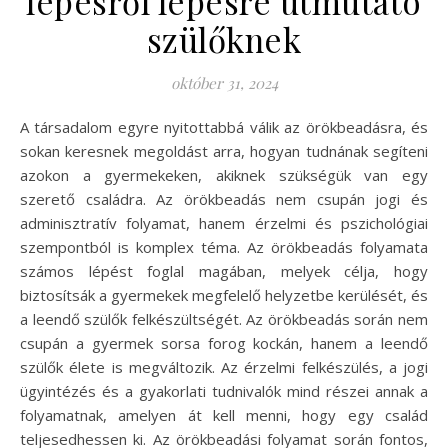
lépésről lépésre útmutató
szülőknek
október 31, 2024
A társadalom egyre nyitottabbá válik az örökbeadásra, és
sokan keresnek megoldást arra, hogyan tudnának segíteni
azokon a gyermekeken, akiknek szükségük van egy
szerető családra. Az örökbeadás nem csupán jogi és
adminisztratív folyamat, hanem érzelmi és pszichológiai
szempontból is komplex téma. Az örökbeadás folyamata
számos lépést foglal magában, melyek célja, hogy
biztosítsák a gyermekek megfelelő helyzetbe kerülését, és
a leendő szülők felkészültségét. Az örökbeadás során nem
csupán a gyermek sorsa forog kockán, hanem a leendő
szülők élete is megváltozik. Az érzelmi felkészülés, a jogi
ügyintézés és a gyakorlati tudnivalók mind részei annak a
folyamatnak, amelyen át kell menni, hogy egy család
teljesedhessen ki. Az örökbeadási folyamat során fontos,