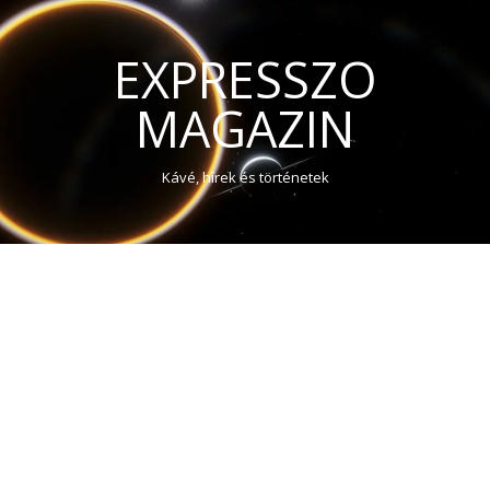
EXPRESSZO
MAGAZIN
Kávé, hírek és történetek