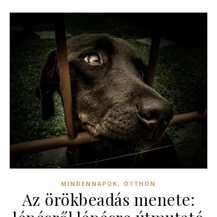
,
MINDENNAPOK
OTTHON
Az örökbeadás menete: