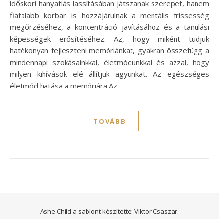
időskori hanyatlás lassításában játszanak szerepet, hanem
fiatalabb korban is hozzájárulnak a mentális frissesség
megőrzéséhez, a koncentráció javításához és a tanulási
képességek erősítéséhez. Az, hogy miként tudjuk
hatékonyan fejleszteni memóriánkat, gyakran összefügg a
mindennapi szokásainkkal, életmódunkkal és azzal, hogy
milyen kihívások elé állítjuk agyunkat. Az egészséges
életmód hatása a memóriára Az…
TOVÁBB
Ashe Child a sablont készítette:
Viktor Csaszar.