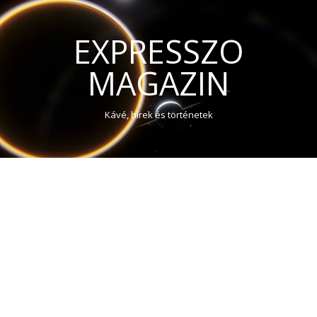
EXPRESSZO
MAGAZIN
Kávé, hírek és történetek