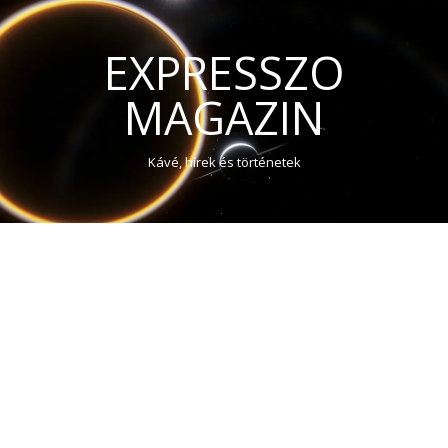
EXPRESSZO
MAGAZIN
Kávé, hírek és történetek