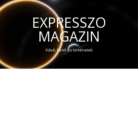
EXPRESSZO
MAGAZIN
Kávé, hírek és történetek