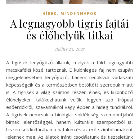
,
HÍREK
MINDENNAPOK
A legnagyobb tigris fajtái
és élőhelyük titkai
május 23, 2025
A tigrisek lenyűgöző állatok, melyek a föld legnagyobb
macskaféléi közé tartoznak. E különleges faj nem csupán
megjelenésében lenyűgöző, hanem rendkívüli vadászati
képességeik és a természetben betöltött szerepük miatt
is. A tigrisek a világ számos részén élnek, és különböző
élőhelyeken találkozhatunk velük, legyen szó trópusi
esőerdőkről, szavannákról vagy éppen a hideg tundrákról.
A tigrisek nemcsak a biológiai sokféleség szempontjából
bírnak jelentőséggel, hanem kulturális szempontból is,
hiszen sok kultúrában a hatalom és az erő szimbólumaként
jelennek meg. Az állatok iránti csodálatunk és tiszteletünk