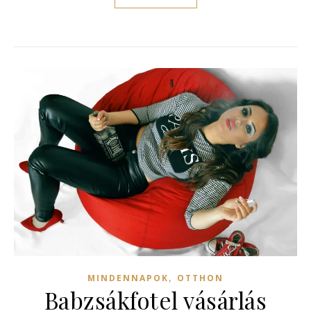
,
MINDENNAPOK
OTTHON
Babzsákfotel vásárlás