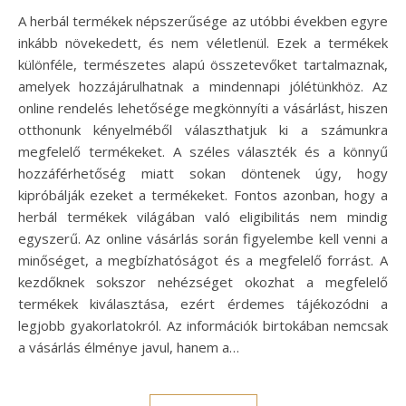
A herbál termékek népszerűsége az utóbbi években egyre
inkább növekedett, és nem véletlenül. Ezek a termékek
különféle, természetes alapú összetevőket tartalmaznak,
amelyek hozzájárulhatnak a mindennapi jólétünkhöz. Az
online rendelés lehetősége megkönnyíti a vásárlást, hiszen
otthonunk kényelméből választhatjuk ki a számunkra
megfelelő termékeket. A széles választék és a könnyű
hozzáférhetőség miatt sokan döntenek úgy, hogy
kipróbálják ezeket a termékeket. Fontos azonban, hogy a
herbál termékek világában való eligibilitás nem mindig
egyszerű. Az online vásárlás során figyelembe kell venni a
minőséget, a megbízhatóságot és a megfelelő forrást. A
kezdőknek sokszor nehézséget okozhat a megfelelő
termékek kiválasztása, ezért érdemes tájékozódni a
legjobb gyakorlatokról. Az információk birtokában nemcsak
a vásárlás élménye javul, hanem a…