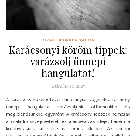
,
DIVAT
MINDENNAPOK
Karácsonyi köröm tippek:
varázsolj ünnepi
hangulatot!
március 13, 2025
A karácsony közeledtével mindannyian vágyunk arra, hogy
ünnepi hangulatot varázsoljunk otthonunkba és
megjelenésünkbe egyaránt. A karácsonyi időszak nemcsak
a családi összejövetelek és ajándékozás ideje, hanem a
kreativitásunk kiélésére is remek alkalom. Az ünnepi
díszítés, a finom ételek és a meghitt pillanatok mellett a