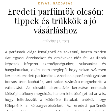
,
DIVAT
GAZDASÁG
Eredeti parfümök olcsón:
tippek és trükkök a jó
vásárláshoz
március 31, 2025
A parfümök világa lenyűgöző és sokszínű, hiszen minden
illat egyedi érzelmeket és emlékeket idéz fel. Az illatok
képesek kifejezni személyiségünket, stílusunkat és
hangulatunkat, ezért nem meglepő, hogy sokan szívesen
keresnek eredeti parfümöket. Azonban a parfümök gyakran
borsos áron kaphatók, ami sokak számára megnehezíti a
választást. Az olcsóbb alternatívák keresése nemcsak
költséghatékony megoldás, hanem lehetőséget ad arra is,
hogy felfedezzük a különféle illatokat, anélkül, hogy
túllépnénk a költségvetésünket. Az eredeti parfümök