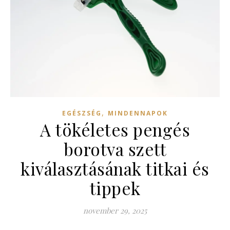
,
EGÉSZSÉG
MINDENNAPOK
A tökéletes pengés
borotva szett
kiválasztásának titkai és
tippek
november 29, 2025