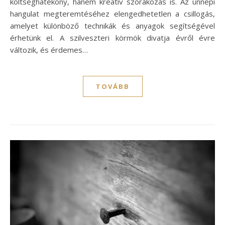
költséghatékony, hanem kreatív szórakozás is. Az ünnepi
hangulat megteremtéséhez elengedhetetlen a csillogás,
amelyet különböző technikák és anyagok segítségével
érhetünk el. A szilveszteri körmök divatja évről évre
változik, és érdemes…
TOVÁBB