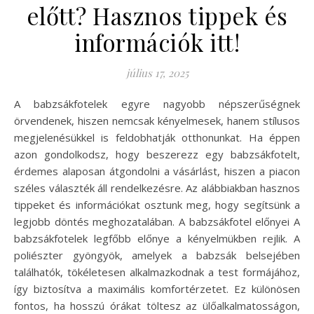
előtt? Hasznos tippek és
információk itt!
július 17, 2025
A babzsákfotelek egyre nagyobb népszerűségnek
örvendenek, hiszen nemcsak kényelmesek, hanem stílusos
megjelenésükkel is feldobhatják otthonunkat. Ha éppen
azon gondolkodsz, hogy beszerezz egy babzsákfotelt,
érdemes alaposan átgondolni a vásárlást, hiszen a piacon
széles választék áll rendelkezésre. Az alábbiakban hasznos
tippeket és információkat osztunk meg, hogy segítsünk a
legjobb döntés meghozatalában. A babzsákfotel előnyei A
babzsákfotelek legfőbb előnye a kényelmükben rejlik. A
poliészter gyöngyök, amelyek a babzsák belsejében
találhatók, tökéletesen alkalmazkodnak a test formájához,
így biztosítva a maximális komfortérzetet. Ez különösen
fontos, ha hosszú órákat töltesz az ülőalkalmatosságon,