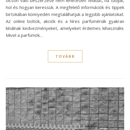
olcsón való beszerzése nem lehetetlen feladat, ha tudjuk,
hol és hogyan keressük. A megfelelő információk és tippek
birtokában könnyedén megtalálhatjuk a legjobb ajánlatokat.
Az online boltok, akciók és a híres parfümériák gyakran
kínálnak kedvezményeket, amelyeket érdemes kihasználni.
Mivel a parfümök…
TOVÁBB