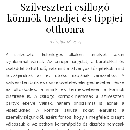
Szilveszteri csillogó
körmök trendjei és tippjei
otthonra
március 18, 2025
A szilveszter különleges alkalom, amelyet sokan
izgalommal várnak. Az ünnepi hangulat, a barátokkal és
családdal töltött idő, valamint a látványos tűzijátékok mind
hozzájárulnak az év utolsó napjának varázsához. A
szilveszteri bulik és összejövetelek elengedhetetlen része
az öltözködés, a smink és természetesen a körmök
díszítése is. A csillogó körmök nemcsak a szilveszteri
partyk ékeivé válnak, hanem önbizalmat is adnak a
viselőjüknek. A körmök stílusa sokat elárulhat a
személyiségünkről, ezért fontos, hogy a megfelelő dizájnt
válasszuk ki. Az otthoni körömápolás és díszítés nemcsak