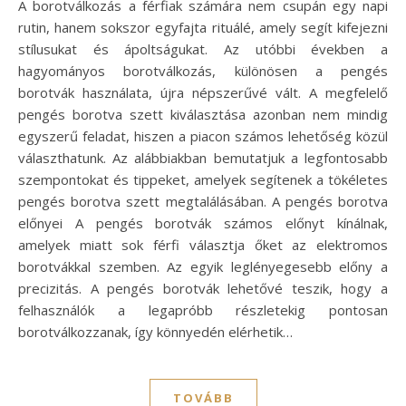
A borotválkozás a férfiak számára nem csupán egy napi
rutin, hanem sokszor egyfajta rituálé, amely segít kifejezni
stílusukat és ápoltságukat. Az utóbbi években a
hagyományos borotválkozás, különösen a pengés
borotvák használata, újra népszerűvé vált. A megfelelő
pengés borotva szett kiválasztása azonban nem mindig
egyszerű feladat, hiszen a piacon számos lehetőség közül
választhatunk. Az alábbiakban bemutatjuk a legfontosabb
szempontokat és tippeket, amelyek segítenek a tökéletes
pengés borotva szett megtalálásában. A pengés borotva
előnyei A pengés borotvák számos előnyt kínálnak,
amelyek miatt sok férfi választja őket az elektromos
borotvákkal szemben. Az egyik leglényegesebb előny a
precizitás. A pengés borotvák lehetővé teszik, hogy a
felhasználók a legapróbb részletekig pontosan
borotválkozzanak, így könnyedén elérhetik…
TOVÁBB