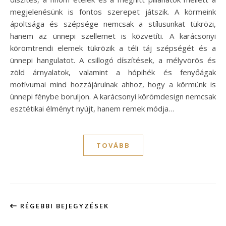
megjelenésünk is fontos szerepet játszik. A körmeink
ápoltsága és szépsége nemcsak a stílusunkat tükrözi,
hanem az ünnepi szellemet is közvetíti. A karácsonyi
körömtrendi elemek tükrözik a téli táj szépségét és a
ünnepi hangulatot. A csillogó díszítések, a mélyvörös és
zöld árnyalatok, valamint a hópihék és fenyőágak
motívumai mind hozzájárulnak ahhoz, hogy a körmünk is
ünnepi fénybe boruljon. A karácsonyi körömdesign nemcsak
esztétikai élményt nyújt, hanem remek módja…
TOVÁBB
RÉGEBBI BEJEGYZÉSEK