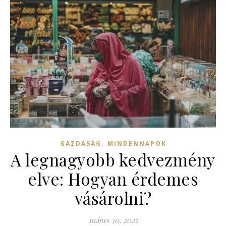
,
GAZDASÁG
MINDENNAPOK
A legnagyobb kedvezmény
elve: Hogyan érdemes
vásárolni?
május 30, 2025