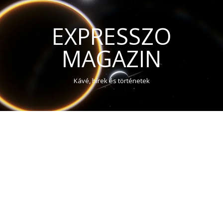
EXPRESSZO
MAGAZIN
Kávé, hírek és történetek