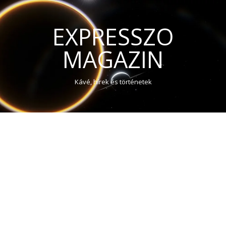
EXPRESSZO
MAGAZIN
Kávé, hírek és történetek