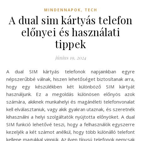
,
MINDENNAPOK
TECH
A dual sim kártyás telefon
előnyei és használati
tippek
június 19, 2024
A dual SIM kártyás telefonok napjainkban egyre
népszerűbbé válnak, hiszen lehetőséget biztosítanak arra,
hogy egy készülékben két különböző SIM kártyát
használjunk. Ez a megoldás különösen előnyös azok
számára, akiknek munkahelyi és magánéleti telefonvonalat
kell elválasztaniuk, vagy akik gyakran utaznak, és szeretnék
kihasználni a helyi szolgáltatók nyújtotta előnyöket. A dual
SIM funkció lehetővé teszi, hogy a felhasználók egyszerre
kezeljék a két számot anélkül, hogy több különálló telefont
kellene magukkal vinniük. Az ilyen típusú telefonok nemcsak