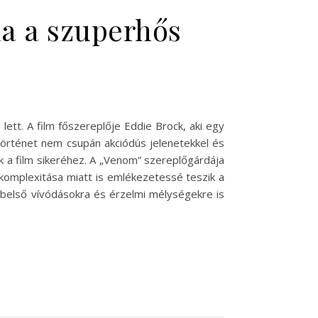
da a szuperhős
ett. A film főszereplője Eddie Brock, aki egy
történet nem csupán akciódús jelenetekkel és
ak a film sikeréhez. A „Venom” szereplőgárdája
komplexitása miatt is emlékezetessé teszik a
 belső vívódásokra és érzelmi mélységekre is