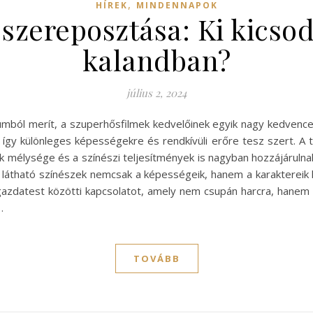
,
HÍREK
MINDENNAPOK
szereposztása: Ki kicso
kalandban?
július 2, 2024
mból merít, a szuperhősfilmek kedvelőinek egyik nagy kedvence l
 így különleges képességekre és rendkívüli erőre tesz szert. A 
ek mélysége és a színészi teljesítmények is nagyban hozzájáruln
n látható színészek nemcsak a képességeik, hanem a karaktereik 
 gazdatest közötti kapcsolatot, amely nem csupán harcra, hanem
…
TOVÁBB