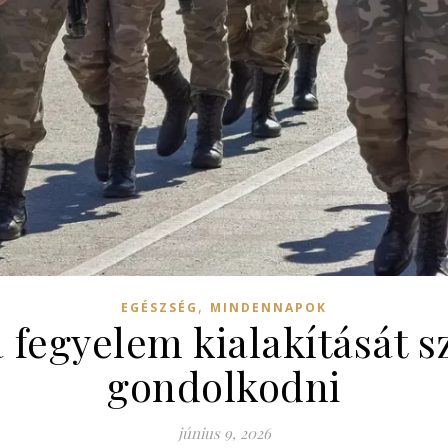
,
EGÉSZSÉG
MINDENNAPOK
 a fegyelem kialakítását 
gondolkodni
június 9, 2026