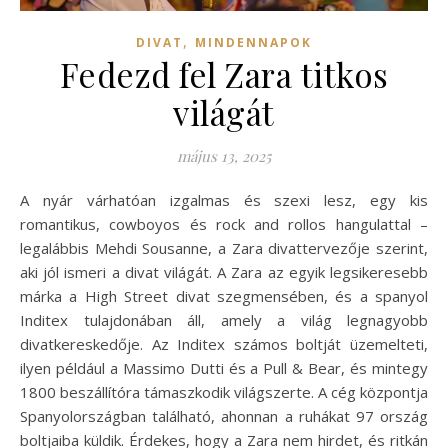
,
DIVAT
MINDENNAPOK
Fedezd fel Zara titkos
világát
május 13, 2025
A nyár várhatóan izgalmas és szexi lesz, egy kis
romantikus, cowboyos és rock and rollos hangulattal –
legalábbis Mehdi Sousanne, a Zara divattervezője szerint,
aki jól ismeri a divat világát. A Zara az egyik legsikeresebb
márka a High Street divat szegmensében, és a spanyol
Inditex tulajdonában áll, amely a világ legnagyobb
divatkereskedője. Az Inditex számos boltját üzemelteti,
ilyen például a Massimo Dutti és a Pull & Bear, és mintegy
1800 beszállítóra támaszkodik világszerte. A cég központja
Spanyolországban található, ahonnan a ruhákat 97 ország
boltjaiba küldik. Érdekes, hogy a Zara nem hirdet, és ritkán