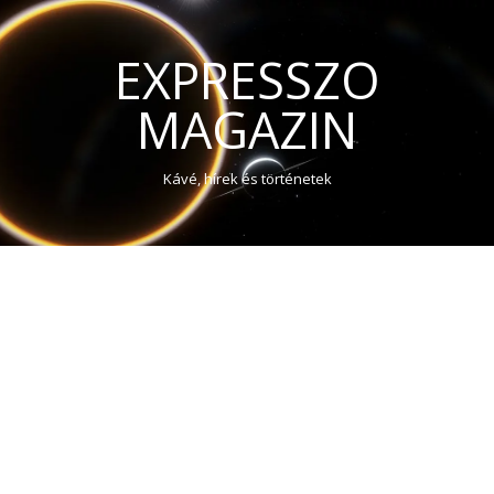
EXPRESSZO
MAGAZIN
Kávé, hírek és történetek