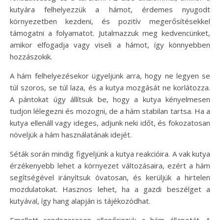
kutyára felhelyezzük a hámot, érdemes nyugodt
környezetben kezdeni, és pozitív megerősítésekkel
támogatni a folyamatot. Jutalmazzuk meg kedvencünket,
amikor elfogadja vagy viseli a hámot, így könnyebben
hozzászokik.
A hám felhelyezésekor ügyeljünk arra, hogy ne legyen se
túl szoros, se túl laza, és a kutya mozgását ne korlátozza.
A pántokat úgy állítsuk be, hogy a kutya kényelmesen
tudjon lélegezni és mozogni, de a hám stabilan tartsa. Ha a
kutya ellenáll vagy ideges, adjunk neki időt, és fokozatosan
növeljük a hám használatának idejét.
Séták során mindig figyeljünk a kutya reakcióira. A vak kutya
érzékenyebb lehet a környezet változásaira, ezért a hám
segítségével irányítsuk óvatosan, és kerüljük a hirtelen
mozdulatokat. Hasznos lehet, ha a gazdi beszélget a
kutyával, így hang alapján is tájékozódhat.
Emellett rendszeresen ellenőrizzük a hám állapotát. A