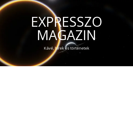
EXPRESSZO
MAGAZIN
Kávé, hírek és történetek