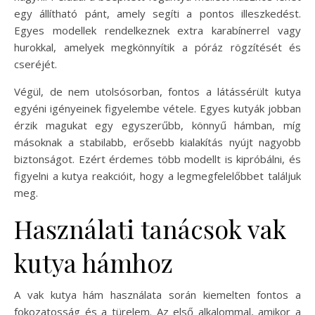
egy állítható pánt, amely segíti a pontos illeszkedést.
Egyes modellek rendelkeznek extra karabínerrel vagy
hurokkal, amelyek megkönnyítik a póráz rögzítését és
cseréjét.
Végül, de nem utolsósorban, fontos a látássérült kutya
egyéni igényeinek figyelembe vétele. Egyes kutyák jobban
érzik magukat egy egyszerűbb, könnyű hámban, míg
másoknak a stabilabb, erősebb kialakítás nyújt nagyobb
biztonságot. Ezért érdemes több modellt is kipróbálni, és
figyelni a kutya reakcióit, hogy a legmegfelelőbbet találjuk
meg.
Használati tanácsok vak
kutya hámhoz
A vak kutya hám használata során kiemelten fontos a
fokozatosság és a türelem. Az első alkalommal, amikor a