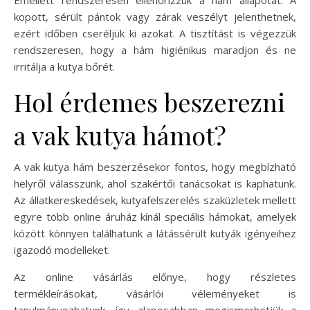
kopott, sérült pántok vagy zárak veszélyt jelenthetnek,
ezért időben cseréljük ki azokat. A tisztítást is végezzük
rendszeresen, hogy a hám higiénikus maradjon és ne
irritálja a kutya bőrét.
Hol érdemes beszerezni
a vak kutya hámot?
A vak kutya hám beszerzésekor fontos, hogy megbízható
helyről válasszunk, ahol szakértői tanácsokat is kaphatunk.
Az állatkereskedések, kutyafelszerelés szaküzletek mellett
egyre több online áruház kínál speciális hámokat, amelyek
között könnyen találhatunk a látássérült kutyák igényeihez
igazodó modelleket.
Az online vásárlás előnye, hogy részletes
termékleírásokat, vásárlói véleményeket is
tanulmányozhatunk, így alaposabban megismerhetjük a