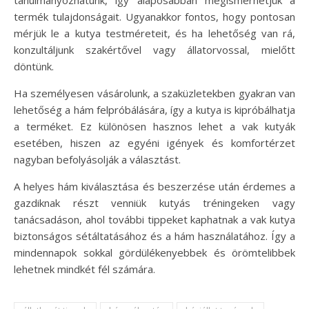
termék tulajdonságait. Ugyanakkor fontos, hogy pontosan
mérjük le a kutya testméreteit, és ha lehetőség van rá,
konzultáljunk szakértővel vagy állatorvossal, mielőtt
döntünk.
Ha személyesen vásárolunk, a szaküzletekben gyakran van
lehetőség a hám felpróbálására, így a kutya is kipróbálhatja
a terméket. Ez különösen hasznos lehet a vak kutyák
esetében, hiszen az egyéni igények és komfortérzet
nagyban befolyásolják a választást.
A helyes hám kiválasztása és beszerzése után érdemes a
gazdiknak részt venniük kutyás tréningeken vagy
tanácsadáson, ahol további tippeket kaphatnak a vak kutya
biztonságos sétáltatásához és a hám használatához. Így a
mindennapok sokkal gördülékenyebbek és örömtelibbek
lehetnek mindkét fél számára.