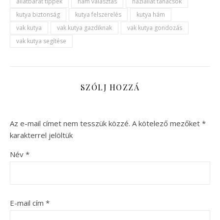
állatbarát tippek
hám választás
háziállat tanácsok
kutya biztonság
kutya felszerelés
kutya hám
vak kutya
vak kutya gazdiknak
vak kutya gondozás
vak kutya segítése
SZÓLJ HOZZÁ
Az e-mail címet nem tesszük közzé.
A kötelező mezőket
*
karakterrel jelöltük
Név
*
E-mail cím
*