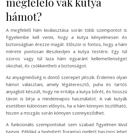
megfelelő vak kutya
hámot?
A megfelelő hám kiválasztása során több szempontot is
figyelembe kell venni, hogy a kutya kényelmesen és
biztonságban érezze magát. Először is fontos, hogy a hám
mérete pontosan illeszkedjen a kutya testére. Egy túl
szoros vagy túl laza hám egyaránt kellemetlenséget
okozhat, és csökkentheti a biztonságot.
Az anyagminőség is döntő szerepet játszik. Érdemes olyan
hámot választani, amely légáteresztő, puha és tartós
anyagból készült, hogy ne irritálja a kutya bőrét, és hosszú
távon is bírja a mindennapos használatot. A vak kutyák
esetében különösen előnyös, ha a hám könnyen tisztítható,
hiszen a mozgás során könnyen szennyeződhet.
A funkcionális szempontokat sem szabad figyelmen kívül
hagyni. Például a beépített fogantyú mellett hasznos lehet