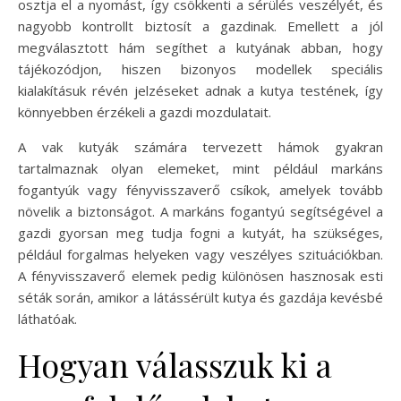
osztja el a nyomást, így csökkenti a sérülés veszélyét, és
nagyobb kontrollt biztosít a gazdinak. Emellett a jól
megválasztott hám segíthet a kutyának abban, hogy
tájékozódjon, hiszen bizonyos modellek speciális
kialakításuk révén jelzéseket adnak a kutya testének, így
könnyebben érzékeli a gazdi mozdulatait.
A vak kutyák számára tervezett hámok gyakran
tartalmaznak olyan elemeket, mint például markáns
fogantyúk vagy fényvisszaverő csíkok, amelyek tovább
növelik a biztonságot. A markáns fogantyú segítségével a
gazdi gyorsan meg tudja fogni a kutyát, ha szükséges,
például forgalmas helyeken vagy veszélyes szituációkban.
A fényvisszaverő elemek pedig különösen hasznosak esti
séták során, amikor a látássérült kutya és gazdája kevésbé
láthatóak.
Hogyan válasszuk ki a