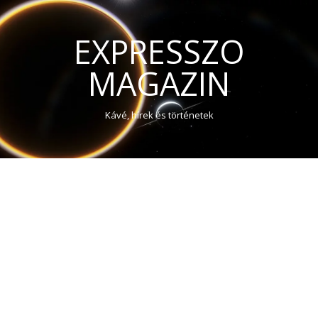
EXPRESSZO
MAGAZIN
Kávé, hírek és történetek