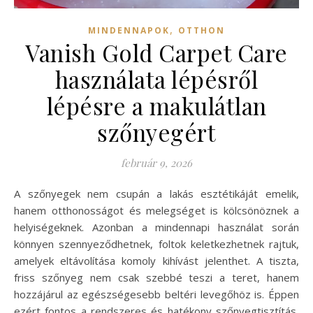
,
MINDENNAPOK
OTTHON
Vanish Gold Carpet Care
használata lépésről
lépésre a makulátlan
szőnyegért
február 9, 2026
A szőnyegek nem csupán a lakás esztétikáját emelik,
hanem otthonosságot és melegséget is kölcsönöznek a
helyiségeknek. Azonban a mindennapi használat során
könnyen szennyeződhetnek, foltok keletkezhetnek rajtuk,
amelyek eltávolítása komoly kihívást jelenthet. A tiszta,
friss szőnyeg nem csak szebbé teszi a teret, hanem
hozzájárul az egészségesebb beltéri levegőhöz is. Éppen
ezért fontos a rendszeres és hatékony szőnyegtisztítás,