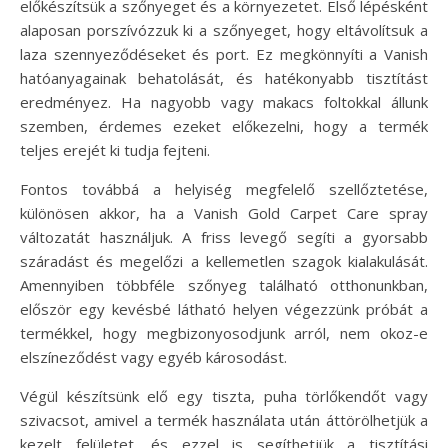
előkészítsük a szőnyeget és a környezetet. Első lépésként
alaposan porszívózzuk ki a szőnyeget, hogy eltávolítsuk a
laza szennyeződéseket és port. Ez megkönnyíti a Vanish
hatóanyagainak behatolását, és hatékonyabb tisztítást
eredményez. Ha nagyobb vagy makacs foltokkal állunk
szemben, érdemes ezeket előkezelni, hogy a termék
teljes erejét ki tudja fejteni.
Fontos továbbá a helyiség megfelelő szellőztetése,
különösen akkor, ha a Vanish Gold Carpet Care spray
változatát használjuk. A friss levegő segíti a gyorsabb
száradást és megelőzi a kellemetlen szagok kialakulását.
Amennyiben többféle szőnyeg található otthonunkban,
először egy kevésbé látható helyen végezzünk próbát a
termékkel, hogy megbizonyosodjunk arról, nem okoz-e
elszíneződést vagy egyéb károsodást.
Végül készítsünk elő egy tiszta, puha törlőkendőt vagy
szivacsot, amivel a termék használata után áttörölhetjük a
kezelt felületet, és ezzel is segíthetjük a tisztítási