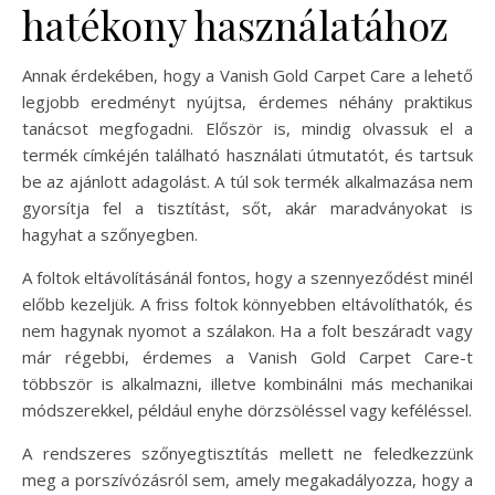
hatékony használatához
Annak érdekében, hogy a Vanish Gold Carpet Care a lehető
legjobb eredményt nyújtsa, érdemes néhány praktikus
tanácsot megfogadni. Először is, mindig olvassuk el a
termék címkéjén található használati útmutatót, és tartsuk
be az ajánlott adagolást. A túl sok termék alkalmazása nem
gyorsítja fel a tisztítást, sőt, akár maradványokat is
hagyhat a szőnyegben.
A foltok eltávolításánál fontos, hogy a szennyeződést minél
előbb kezeljük. A friss foltok könnyebben eltávolíthatók, és
nem hagynak nyomot a szálakon. Ha a folt beszáradt vagy
már régebbi, érdemes a Vanish Gold Carpet Care-t
többször is alkalmazni, illetve kombinálni más mechanikai
módszerekkel, például enyhe dörzsöléssel vagy keféléssel.
A rendszeres szőnyegtisztítás mellett ne feledkezzünk
meg a porszívózásról sem, amely megakadályozza, hogy a