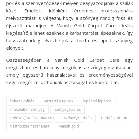
por és a szennyeződések mélyen beágyazódjanak a szálak
közé. Emellett időnként érdemes professzionális
mélytisztítást is végezni, hogy a szőnyeg mindig friss és
újszerű maradjon. A Vanish Gold Carpet Care ideális
kiegészítője lehet ezeknek a karbantartási lépéseknek, így
hosszabb ideig élvezhetjük a tiszta és ápolt szőnyeg
előnyeit.
Összességében a Vanish Gold Carpet Care egy
megbízható és hatékony megoldás a szőnyegtisztításban,
amely egyszerű használatával és eredményességével
segít megőrizni otthonunk tisztaságát és komfortját.
folteltávolítás
háztartási tippek
lépésről lépésre
makulátlan szőnyeg
szőnyegápolás
szőnyegápolási tanácsok
szőnyegtisztítás
tisztítás otthon
tisztítószer használata
vanish gold