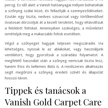
percig. Ez idő alatt a Vanish hatóanyagai mélyen behatolnak
a szőnyeg szálai közé, és fellazítják a szennyeződéseket.
Ezután egy tiszta, nedves szivaccsal vagy törlőkendővel
óvatosan dörzsöljük át a kezelt területet, hogy eltávolítsuk
a feloldott foltokat. Amennyiben szükséges, a műveletet
ismételjük meg a makacsabb foltok esetében.
Végül a szőnyeget hagyjuk teljesen megszáradni. Ha
lehetséges, nyissuk ki az ablakokat, vagy használjunk
ventilátort, hogy gyorsítsuk a száradási folyamatot. A
megfelelő használat után a szőnyeg nemcsak tiszta lesz,
hanem friss és kellemes illatú is. A rendszeres alkalmazás
segít megőrizni a szőnyeg eredeti színét és állapotát
hosszú távon.
Tippek és tanácsok a
Vanish Gold Carpet Care