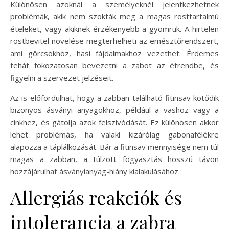
Különösen azoknál a személyeknél jelentkezhetnek
problémák, akik nem szokták meg a magas rosttartalmú
ételeket, vagy akiknek érzékenyebb a gyomruk. A hirtelen
rostbevitel növelése megterhelheti az emésztőrendszert,
ami görcsökhöz, hasi fájdalmakhoz vezethet. Érdemes
tehát fokozatosan bevezetni a zabot az étrendbe, és
figyelni a szervezet jelzéseit.
Az is előfordulhat, hogy a zabban található fitinsav kötődik
bizonyos ásványi anyagokhoz, például a vashoz vagy a
cinkhez, és gátolja azok felszívódását. Ez különösen akkor
lehet problémás, ha valaki kizárólag gabonafélékre
alapozza a táplálkozását. Bár a fitinsav mennyisége nem túl
magas a zabban, a túlzott fogyasztás hosszú távon
hozzájárulhat ásványianyag-hiány kialakulásához.
Allergiás reakciók és
intolerancia a zabra