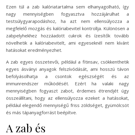
Ezen túl a zab kalóriatartalma sem elhanyagolható, így
nagy mennyiségben fogyasztva hozzájárulhat a
testsúlygyarapodáshoz, ha azt nem ellensúlyozza a
megfelelő mozgás és kalóriabevitel kontrollja. Különösen a
zabpelyhekhez hozzáadott cukrok és ízesítők tovább
növelhetik a kalóriabevitelt, ami egyeseknél nem kívánt
hatásokat eredményezhet.
A zab egyes összetevői, például a fitinsav, csökkenthetik
egyes ásványi anyagok felszívódását, ami hosszú távon
befolyásolhatja a csontok egészségét és az
immunrendszer működését. Ezért ha valaki nagy
mennyiségben fogyaszt zabot, érdemes étrendjét úgy
összeállítani, hogy az ellensúlyozza ezeket a hatásokat,
például elegendő mennyiségű friss zöldséget, gyümölcsöt
és más tápanyagforrást beépítve.
A zab és