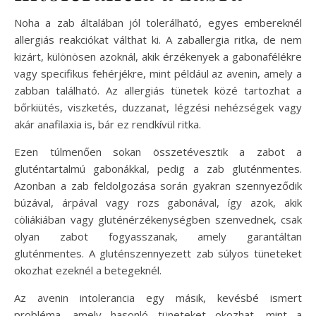
Noha a zab általában jól tolerálható, egyes embereknél
allergiás reakciókat válthat ki. A zaballergia ritka, de nem
kizárt, különösen azoknál, akik érzékenyek a gabonafélékre
vagy specifikus fehérjékre, mint például az avenin, amely a
zabban található. Az allergiás tünetek közé tartozhat a
bőrkiütés, viszketés, duzzanat, légzési nehézségek vagy
akár anafilaxia is, bár ez rendkívül ritka.
Ezen túlmenően sokan összetévesztik a zabot a
gluténtartalmú gabonákkal, pedig a zab gluténmentes.
Azonban a zab feldolgozása során gyakran szennyeződik
búzával, árpával vagy rozs gabonával, így azok, akik
cöliákiában vagy gluténérzékenységben szenvednek, csak
olyan zabot fogyasszanak, amely garantáltan
gluténmentes. A gluténszennyezett zab súlyos tüneteket
okozhat ezeknél a betegeknél.
Az avenin intolerancia egy másik, kevésbé ismert
probléma, amely hasonló tüneteket okozhat, mint a