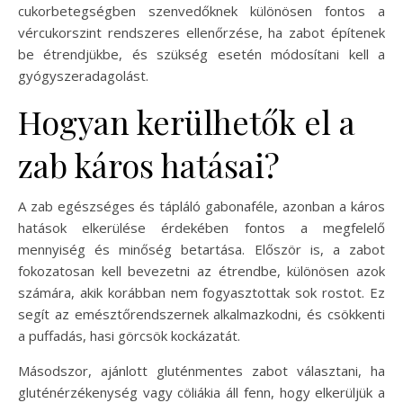
cukorbetegségben szenvedőknek különösen fontos a
vércukorszint rendszeres ellenőrzése, ha zabot építenek
be étrendjükbe, és szükség esetén módosítani kell a
gyógyszeradagolást.
Hogyan kerülhetők el a
zab káros hatásai?
A zab egészséges és tápláló gabonaféle, azonban a káros
hatások elkerülése érdekében fontos a megfelelő
mennyiség és minőség betartása. Először is, a zabot
fokozatosan kell bevezetni az étrendbe, különösen azok
számára, akik korábban nem fogyasztottak sok rostot. Ez
segít az emésztőrendszernek alkalmazkodni, és csökkenti
a puffadás, hasi görcsök kockázatát.
Másodszor, ajánlott gluténmentes zabot választani, ha
gluténérzékenység vagy cöliákia áll fenn, hogy elkerüljük a