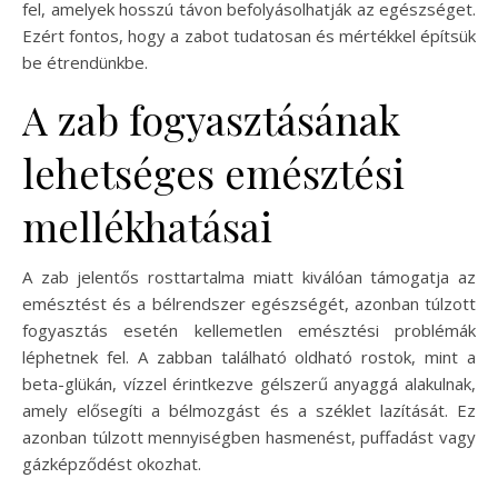
fel, amelyek hosszú távon befolyásolhatják az egészséget.
Ezért fontos, hogy a zabot tudatosan és mértékkel építsük
be étrendünkbe.
A zab fogyasztásának
lehetséges emésztési
mellékhatásai
A zab jelentős rosttartalma miatt kiválóan támogatja az
emésztést és a bélrendszer egészségét, azonban túlzott
fogyasztás esetén kellemetlen emésztési problémák
léphetnek fel. A zabban található oldható rostok, mint a
beta-glükán, vízzel érintkezve gélszerű anyaggá alakulnak,
amely elősegíti a bélmozgást és a széklet lazítását. Ez
azonban túlzott mennyiségben hasmenést, puffadást vagy
gázképződést okozhat.