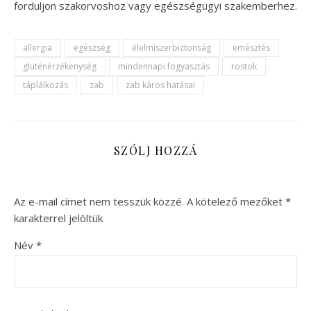
forduljon szakorvoshoz vagy egészségügyi szakemberhez.
allergia
egészség
élelmiszerbiztonság
emésztés
gluténérzékenység
mindennapi fogyasztás
rostok
táplálkozás
zab
zab káros hatásai
SZÓLJ HOZZÁ
Az e-mail címet nem tesszük közzé.
A kötelező mezőket
*
karakterrel jelöltük
Név
*