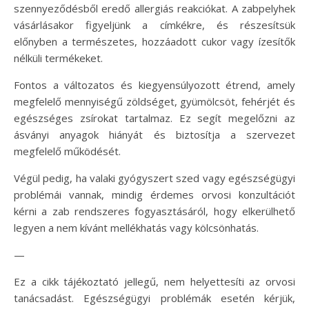
szennyeződésből eredő allergiás reakciókat. A zabpelyhek
vásárlásakor figyeljünk a címkékre, és részesítsük
előnyben a természetes, hozzáadott cukor vagy ízesítők
nélküli termékeket.
Fontos a változatos és kiegyensúlyozott étrend, amely
megfelelő mennyiségű zöldséget, gyümölcsöt, fehérjét és
egészséges zsírokat tartalmaz. Ez segít megelőzni az
ásványi anyagok hiányát és biztosítja a szervezet
megfelelő működését.
Végül pedig, ha valaki gyógyszert szed vagy egészségügyi
problémái vannak, mindig érdemes orvosi konzultációt
kérni a zab rendszeres fogyasztásáról, hogy elkerülhető
legyen a nem kívánt mellékhatás vagy kölcsönhatás.
—
Ez a cikk tájékoztató jellegű, nem helyettesíti az orvosi
tanácsadást. Egészségügyi problémák esetén kérjük,