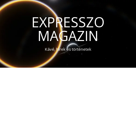
EXPRESSZO
MAGAZIN
Kávé, hírek és történetek