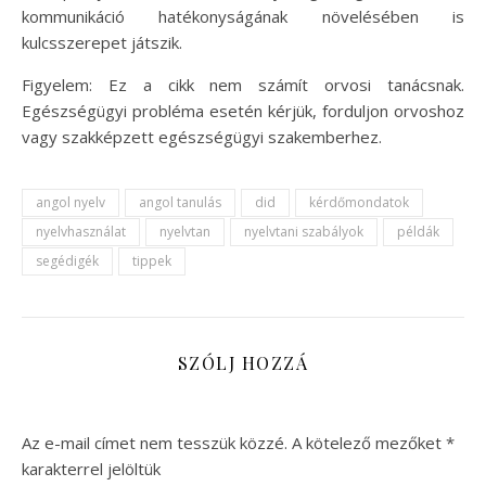
kommunikáció hatékonyságának növelésében is
kulcsszerepet játszik.
Figyelem: Ez a cikk nem számít orvosi tanácsnak.
Egészségügyi probléma esetén kérjük, forduljon orvoshoz
vagy szakképzett egészségügyi szakemberhez.
angol nyelv
angol tanulás
did
kérdőmondatok
nyelvhasználat
nyelvtan
nyelvtani szabályok
példák
segédigék
tippek
SZÓLJ HOZZÁ
Az e-mail címet nem tesszük közzé.
A kötelező mezőket
*
karakterrel jelöltük