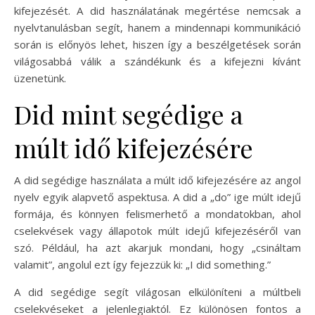
kifejezését. A did használatának megértése nemcsak a
nyelvtanulásban segít, hanem a mindennapi kommunikáció
során is előnyös lehet, hiszen így a beszélgetések során
világosabbá válik a szándékunk és a kifejezni kívánt
üzenetünk.
Did mint segédige a
múlt idő kifejezésére
A did segédige használata a múlt idő kifejezésére az angol
nyelv egyik alapvető aspektusa. A did a „do” ige múlt idejű
formája, és könnyen felismerhető a mondatokban, ahol
cselekvések vagy állapotok múlt idejű kifejezéséről van
szó. Például, ha azt akarjuk mondani, hogy „csináltam
valamit”, angolul ezt így fejezzük ki: „I did something.”
A did segédige segít világosan elkülöníteni a múltbeli
cselekvéseket a jelenlegiaktól. Ez különösen fontos a