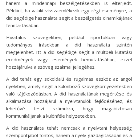
hanem a mindennapi beszélgetésekben is elterjedt.
Például, ha valaki visszaemlékezik egy régi eseményre, a
did segédige használata segít a beszélgetés dinamikájának
fenntartásában.
Hivatalos szövegekben, például riportokban vagy
tudományos írásokban a did használata szintén
megjelenhet. Itt a did segédige segít a múltbeli kutatási
eredmények vagy események bemutatásában, ezzel
hozzájárulva a szöveg szakmai jellegéhez.
A did tehát egy sokoldalú és rugalmas eszköz az angol
nyelvben, amely segít a különböző szövegkörnyezetekben
való tájékozódásban. A did használatának megértése és
alkalmazása hozzájárul a nyelvtanulók fejlődéséhez, és
lehetővé teszi számukra, hogy magabiztosan
kommunikáljanak a különféle helyzetekben.
A did használata tehát nemcsak a nyelvtani helyesség
szempontjából fontos, hanem a nyelv gazdagításában és a