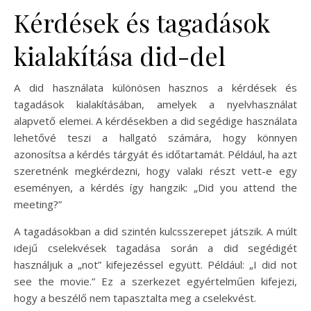
Kérdések és tagadások
kialakítása did-del
A did használata különösen hasznos a kérdések és
tagadások kialakításában, amelyek a nyelvhasználat
alapvető elemei. A kérdésekben a did segédige használata
lehetővé teszi a hallgató számára, hogy könnyen
azonosítsa a kérdés tárgyát és időtartamát. Például, ha azt
szeretnénk megkérdezni, hogy valaki részt vett-e egy
eseményen, a kérdés így hangzik: „Did you attend the
meeting?”
A tagadásokban a did szintén kulcsszerepet játszik. A múlt
idejű cselekvések tagadása során a did segédigét
használjuk a „not” kifejezéssel együtt. Például: „I did not
see the movie.” Ez a szerkezet egyértelműen kifejezi,
hogy a beszélő nem tapasztalta meg a cselekvést.