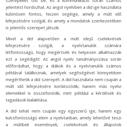
szerepeket tölt be, és a kommunikáció során számos
jelentést hordozhat. Az angol nyelvben a did ige használata
különösen fontos, hiszen segéige, amely a múlt idő
kifejezésére szolgál, és amely a mondatok szerkezetében
is jelentős szerepet játszik.
Mivel a did alapvetően a múlt idejű cselekvések
kifejezésére szolgál, a nyelvtanulók számára
létfontosságú, hogy megértsék és helyesen alkalmazzák
ezt a segédigét. Az angol nyelv tanulmányozása során
előfordulhat, hogy a diákok és a nyelvtanulók számos
példával találkoznak, amelyek segítségével könnyebben
megérthetik a did szerepét. A did használata nem csupán a
múlt idő kifejezésére korlátozódik, hanem más nyelvi
elemekkel is összefonódik, mint például a kérdések és
tagadások kialakítása.
A did tehát nem csupán egy egyszerű ige, hanem egy
kulcsfontosságú elem a nyelvtanban, amely lehetővé teszi
a múltbeli események, cselekvések és állapotok