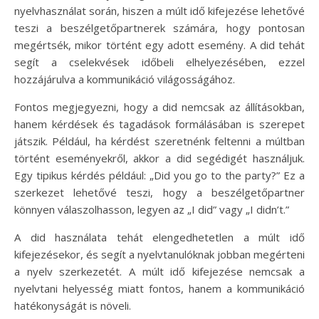
nyelvhasználat során, hiszen a múlt idő kifejezése lehetővé
teszi a beszélgetőpartnerek számára, hogy pontosan
megértsék, mikor történt egy adott esemény. A did tehát
segít a cselekvések időbeli elhelyezésében, ezzel
hozzájárulva a kommunikáció világosságához.
Fontos megjegyezni, hogy a did nemcsak az állításokban,
hanem kérdések és tagadások formálásában is szerepet
játszik. Például, ha kérdést szeretnénk feltenni a múltban
történt eseményekről, akkor a did segédigét használjuk.
Egy tipikus kérdés például: „Did you go to the party?” Ez a
szerkezet lehetővé teszi, hogy a beszélgetőpartner
könnyen válaszolhasson, legyen az „I did” vagy „I didn’t.”
A did használata tehát elengedhetetlen a múlt idő
kifejezésekor, és segít a nyelvtanulóknak jobban megérteni
a nyelv szerkezetét. A múlt idő kifejezése nemcsak a
nyelvtani helyesség miatt fontos, hanem a kommunikáció
hatékonyságát is növeli.