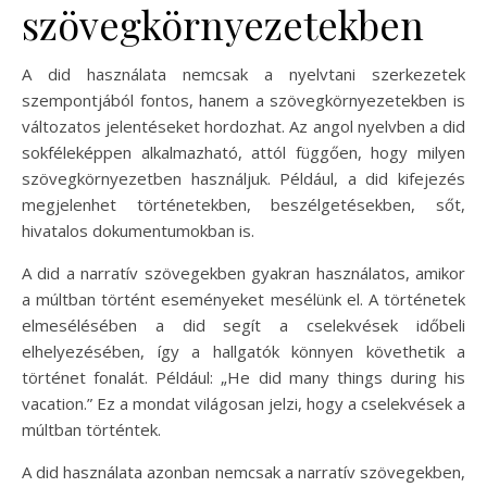
szövegkörnyezetekben
A did használata nemcsak a nyelvtani szerkezetek
szempontjából fontos, hanem a szövegkörnyezetekben is
változatos jelentéseket hordozhat. Az angol nyelvben a did
sokféleképpen alkalmazható, attól függően, hogy milyen
szövegkörnyezetben használjuk. Például, a did kifejezés
megjelenhet történetekben, beszélgetésekben, sőt,
hivatalos dokumentumokban is.
A did a narratív szövegekben gyakran használatos, amikor
a múltban történt eseményeket mesélünk el. A történetek
elmesélésében a did segít a cselekvések időbeli
elhelyezésében, így a hallgatók könnyen követhetik a
történet fonalát. Például: „He did many things during his
vacation.” Ez a mondat világosan jelzi, hogy a cselekvések a
múltban történtek.
A did használata azonban nemcsak a narratív szövegekben,