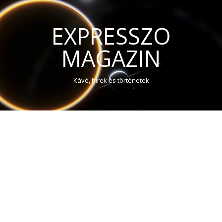
EXPRESSZO
MAGAZIN
Kávé, hírek és történetek