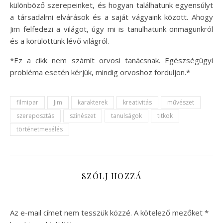
különböző szerepeinket, és hogyan találhatunk egyensúlyt
a társadalmi elvárások és a saját vágyaink között. Ahogy
Jim felfedezi a világot, úgy mi is tanulhatunk önmagunkról
és a körülöttünk lévő világról.
*Ez a cikk nem számít orvosi tanácsnak. Egészségügyi
probléma esetén kérjük, mindig orvoshoz forduljon.*
filmipar
Jim
karakterek
kreativitás
művészet
szereposztás
színészet
tanulságok
titkok
történetmesélés
SZÓLJ HOZZÁ
Az e-mail címet nem tesszük közzé.
A kötelező mezőket
*