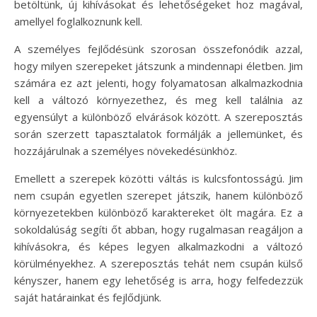
betöltünk, új kihívásokat és lehetőségeket hoz magával,
amellyel foglalkoznunk kell.
A személyes fejlődésünk szorosan összefonódik azzal,
hogy milyen szerepeket játszunk a mindennapi életben. Jim
számára ez azt jelenti, hogy folyamatosan alkalmazkodnia
kell a változó környezethez, és meg kell találnia az
egyensúlyt a különböző elvárások között. A szereposztás
során szerzett tapasztalatok formálják a jellemünket, és
hozzájárulnak a személyes növekedésünkhöz.
Emellett a szerepek közötti váltás is kulcsfontosságú. Jim
nem csupán egyetlen szerepet játszik, hanem különböző
környezetekben különböző karaktereket ölt magára. Ez a
sokoldalúság segíti őt abban, hogy rugalmasan reagáljon a
kihívásokra, és képes legyen alkalmazkodni a változó
körülményekhez. A szereposztás tehát nem csupán külső
kényszer, hanem egy lehetőség is arra, hogy felfedezzük
saját határainkat és fejlődjünk.