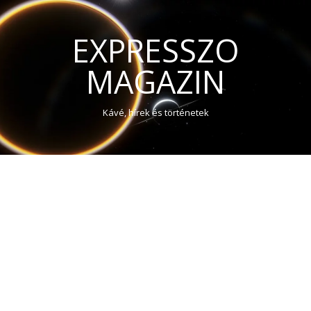
EXPRESSZO
MAGAZIN
Kávé, hírek és történetek