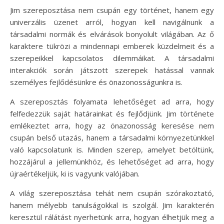
Jim szereposztása nem csupán egy történet, hanem egy
univerzális üzenet arról, hogyan kell navigálnunk a
társadalmi normák és elvárások bonyolult világában. Az ő
karaktere tükrözi a mindennapi emberek küzdelmeit és a
szerepeikkel kapcsolatos dilemmáikat. A társadalmi
interakciók során játszott szerepek hatással vannak
személyes fejlődésünkre és önazonosságunkra is.
A szereposztás folyamata lehetőséget ad arra, hogy
felfedezzük saját határainkat és fejlődjünk. Jim története
emlékeztet arra, hogy az önazonosság keresése nem
csupán belső utazás, hanem a társadalmi környezetünkkel
való kapcsolatunk is. Minden szerep, amelyet betöltünk,
hozzájárul a jellemünkhöz, és lehetőséget ad arra, hogy
újraértékeljük, ki is vagyunk valójában.
A világ szereposztása tehát nem csupán szórakoztató,
hanem mélyebb tanulságokkal is szolgál. Jim karakterén
keresztül rálátást nyerhetünk arra, hogyan élhetjük meg a