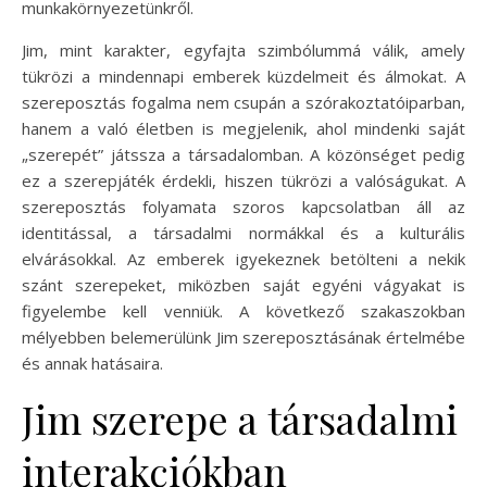
munkakörnyezetünkről.
Jim, mint karakter, egyfajta szimbólummá válik, amely
tükrözi a mindennapi emberek küzdelmeit és álmokat. A
szereposztás fogalma nem csupán a szórakoztatóiparban,
hanem a való életben is megjelenik, ahol mindenki saját
„szerepét” játssza a társadalomban. A közönséget pedig
ez a szerepjáték érdekli, hiszen tükrözi a valóságukat. A
szereposztás folyamata szoros kapcsolatban áll az
identitással, a társadalmi normákkal és a kulturális
elvárásokkal. Az emberek igyekeznek betölteni a nekik
szánt szerepeket, miközben saját egyéni vágyakat is
figyelembe kell venniük. A következő szakaszokban
mélyebben belemerülünk Jim szereposztásának értelmébe
és annak hatásaira.
Jim szerepe a társadalmi
interakciókban