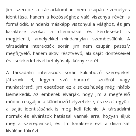
Jim szerepe a társadalomban nem csupán személyes
identitása, hanem a közösséghez való viszonya révén is
formálódik. Mindenki másképp viszonyul a világhoz, és Jim
karaktere azokat a dilemmákat és kérdéseket is
megjeleníti, amelyekkel mindannyian szembesülünk. A
társadalmi interakciók során Jim nem csupán passzív
megfigyelő, hanem aktív résztvevő, aki saját döntéseivel
és cselekedeteivel befolyásolja környezetét.
A társadalmi interakciók során különböző szerepeket
játszunk el, legyen szó barátról, szülőről vagy
munkatársról. Jim esetében ez a sokszínűség még inkább
kiemelkedik. Az emberek elvárják, hogy Jim a megfelelő
módon reagáljon a különböző helyzetekre, és ezzel együtt
a saját identitásának is meg kell felelnie. A társadalmi
normák és elvárások hatással vannak arra, hogyan éljük
meg a szerepeinket, és Jim karaktere ezt a dinamikát
kiválóan tükrözi.