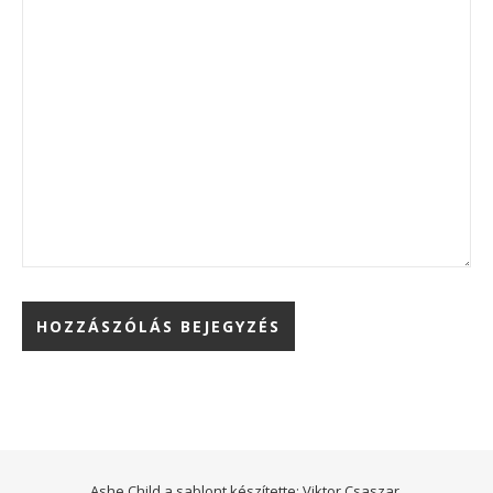
Ashe Child a sablont készítette:
Viktor Csaszar.