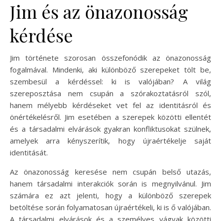
Jim és az önazonosság
kérdése
Jim története szorosan összefonódik az önazonosság
fogalmával. Mindenki, aki különböző szerepeket tölt be,
szembesül a kérdéssel: ki is valójában? A világ
szereposztása nem csupán a szórakoztatásról szól,
hanem mélyebb kérdéseket vet fel az identitásról és
önértékelésről. Jim esetében a szerepek közötti ellentét
és a társadalmi elvárások gyakran konfliktusokat szülnek,
amelyek arra kényszerítik, hogy újraértékelje saját
identitását.
Az önazonosság keresése nem csupán belső utazás,
hanem társadalmi interakciók során is megnyilvánul. Jim
számára ez azt jelenti, hogy a különböző szerepek
betöltése során folyamatosan újraértékeli, ki is ő valójában.
A társadalmi elvárások és a személyes vágyak közötti