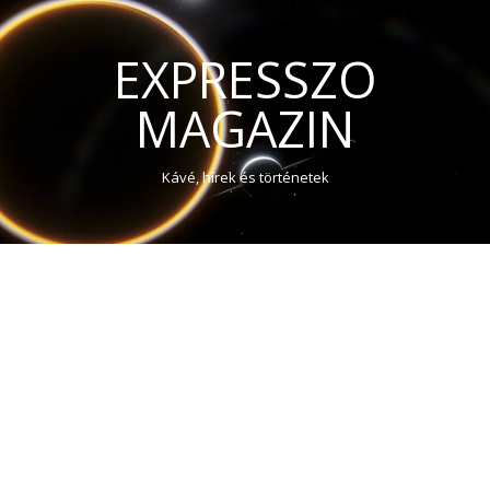
EXPRESSZO
MAGAZIN
Kávé, hírek és történetek