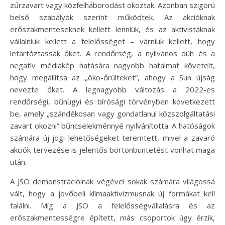
zűrzavart vagy közfelháborodást okoztak. Azonban szigorú
belső szabályok szerint működtek. Az akcióknak
erőszakmenteseknek kellett lenniük, és az aktivistáknak
vállalniuk kellett a felelősséget – várniuk kellett, hogy
letartóztassák őket. A rendőrség, a nyilvános düh és a
negatív médiakép hatására nagyobb hatalmat követelt,
hogy megállítsa az „öko-őrülteket”, ahogy a Sun újság
nevezte őket. A legnagyobb változás a 2022-es
rendőrségi, bűnügyi és bírósági törvényben következett
be, amely „szándékosan vagy gondatlanul közszolgáltatási
zavart okozni” bűncselekménnyé nyilvánította. A hatóságok
számára új jogi lehetőségeket teremtett, mivel a zavaró
akciók tervezése is jelentős börtönbüntetést vonhat maga
után.
A JSO demonstrációinak végével sokak számára világossá
vált, hogy a jövőbeli klímaaktivizmusnak új formákat kell
találni. Míg a JSO a felelősségvállalásra és az
erőszakmentességre épített, más csoportok úgy érzik,