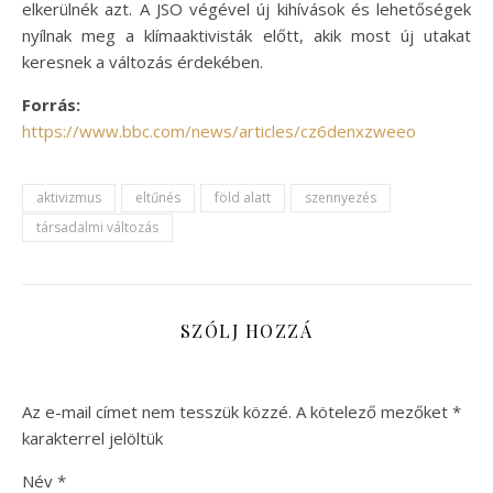
elkerülnék azt. A JSO végével új kihívások és lehetőségek
nyílnak meg a klímaaktivisták előtt, akik most új utakat
keresnek a változás érdekében.
Forrás:
https://www.bbc.com/news/articles/cz6denxzweeo
aktivizmus
eltűnés
föld alatt
szennyezés
társadalmi változás
SZÓLJ HOZZÁ
Az e-mail címet nem tesszük közzé.
A kötelező mezőket
*
karakterrel jelöltük
Név
*