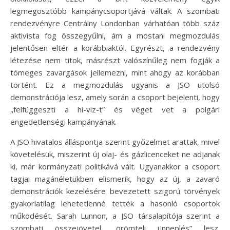
legmegosztóbb kampánycsoportjává váltak. A szombati
rendezvényre Centrálny Londonban várhatóan több száz
aktivista fog összegyűlni, ám a mostani megmozdulás
jelentősen eltér a korábbiaktól. Egyrészt, a rendezvény
létezése nem titok, másrészt valószínűleg nem fogják a
tömeges zavargások jellemezni, mint ahogy az korábban
történt. Ez a megmozdulás ugyanis a JSO utolsó
demonstrációja lesz, amely során a csoport bejelenti, hogy
„felfüggeszti a hi-viz-t” és véget vet a polgári
engedetlenségi kampányának.
A JSO hivatalos álláspontja szerint győzelmet arattak, mivel
követelésük, miszerint új olaj- és gázlicenceket ne adjanak
ki, már kormányzati politikává vált. Ugyanakkor a csoport
tagjai magánéletükben elismerik, hogy az új, a zavaró
demonstrációk kezelésére bevezetett szigorú törvények
gyakorlatilag lehetetlenné tették a hasonló csoportok
működését. Sarah Lunnon, a JSO társalapítója szerint a
szombati összejövetel „örömteli ünneplés” lesz.