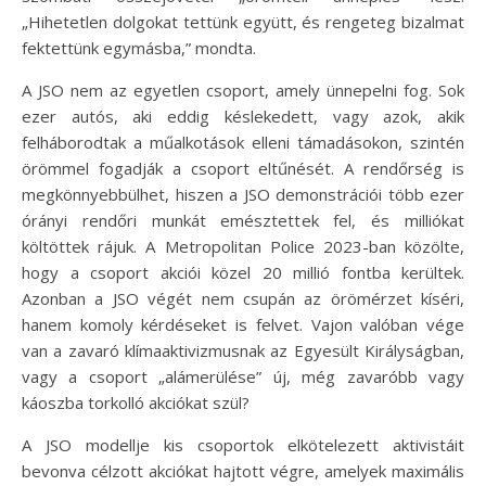
„Hihetetlen dolgokat tettünk együtt, és rengeteg bizalmat
fektettünk egymásba,” mondta.
A JSO nem az egyetlen csoport, amely ünnepelni fog. Sok
ezer autós, aki eddig késlekedett, vagy azok, akik
felháborodtak a műalkotások elleni támadásokon, szintén
örömmel fogadják a csoport eltűnését. A rendőrség is
megkönnyebbülhet, hiszen a JSO demonstrációi több ezer
órányi rendőri munkát emésztettek fel, és milliókat
költöttek rájuk. A Metropolitan Police 2023-ban közölte,
hogy a csoport akciói közel 20 millió fontba kerültek.
Azonban a JSO végét nem csupán az örömérzet kíséri,
hanem komoly kérdéseket is felvet. Vajon valóban vége
van a zavaró klímaaktivizmusnak az Egyesült Királyságban,
vagy a csoport „alámerülése” új, még zavaróbb vagy
káoszba torkolló akciókat szül?
A JSO modellje kis csoportok elkötelezett aktivistáit
bevonva célzott akciókat hajtott végre, amelyek maximális