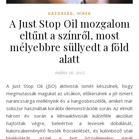
,
GAZDASÁG
HÍREK
A Just Stop Oil mozgalom
eltűnt a színről, most
mélyebbre süllyedt a föld
alatt
május 16, 2025
A Just Stop Oil (JSO) aktivistái ismét készülnek, hogy
megmutassák magukat az utcákon, előkerülnek a jól ismert
narancssárga mellényeik és a hangosbeszélők, amiket már
sokszor használtak korábbi demonstrációik során. Az elmúlt
három év során a klímaaktivisták különféle akciókat
hajtottak végre, beleértve a levesek dobálását,
kukoricakeményítő festék fröcskölését, és különböző utak
blokkolását, ezzel a brit közvélemény egyik