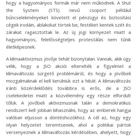
hogy a hagyományos formák már nem működnek. A Shut
the System (STS) nevű csoport például
bűncselekményeket követett el pénzügyi és biztosítási
cégek irodáin, ablakokat törtek be, festéket kentek szét és
zárakat ragasztottak le. Az új jogi környezet miatt a
hagyományos, felelősségteljes protestálás nem tűnik
életképesnek.
A klímaaktivizmus jövője tehát bizonytalan. Vannak, akik úgy
vélik, hogy a JSO akciói elterelték a figyelmet a
klímaváltozás sürgető problémáiról, és hogy a jövőbeli
mozgalmaknak el kell kerülniük ezt a hibát. A klímaváltozás
iránti közérdeklődés továbbra is erős, de a JSO
cselekedetei miatt a közvélemény egy része elfordult
tőlük. A jövőbeli aktivizmusnak talán a demokratikus
rendszert kell jobban kihasználni, hogy az emberek hangja
valóban eljusson a döntéshozókhoz. A cél az, hogy egy
olyan helyzetet teremtsenek, ahol a politikai pártok
versenyeznek a klímaváltozás kérdésében, ahelyett, hogy