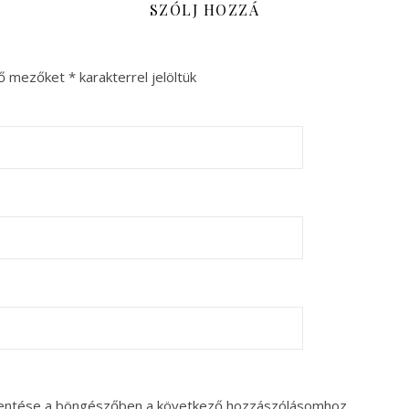
SZÓLJ HOZZÁ
ző mezőket
*
karakterrel jelöltük
entése a böngészőben a következő hozzászólásomhoz.