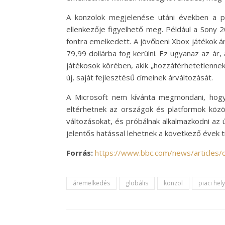
A konzolok megjelenése utáni években a pi
ellenkezője figyelhető meg. Például a Sony 2
fontra emelkedett. A jövőbeni Xbox játékok ár
79,99 dollárba fog kerülni. Ez ugyanaz az ár
játékosok körében, akik „hozzáférhetetlenne
új, saját fejlesztésű címeinek árváltozását.
A Microsoft nem kívánta megmondani, hogy 
eltérhetnek az országok és platformok közöt
változásokat, és próbálnak alkalmazkodni az ú
jelentős hatással lehetnek a következő évek t
Forrás:
https://www.bbc.com/news/articles
áremelkedés
globális
konzol
piaci hel