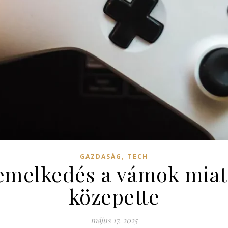
,
GAZDASÁG
TECH
remelkedés a vámok miatt
közepette
május 17, 2025