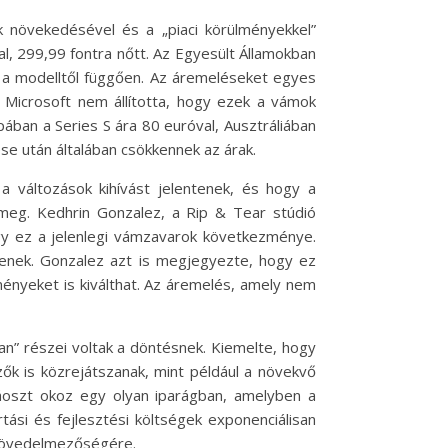
k növekedésével és a „piaci körülményekkel”
al, 299,99 fontra nőtt. Az Egyesült Államokban
, a modelltől függően. Az áremeléseket egyes
 Microsoft nem állította, hogy ezek a vámok
ban a Series S ára 80 euróval, Ausztráliában
se után általában csökkennek az árak.
 változások kihívást jelentenek, és hogy a
 meg. Kedhrin Gonzalez, a Rip & Tear stúdió
hogy ez a jelenlegi vámzavarok következménye.
jenek. Gonzalez azt is megjegyezte, hogy ez
ényeket is kiválthat. Az áremelés, amely nem
san” részei voltak a döntésnek. Kiemelte, hogy
ők is közrejátszanak, mint például a növekvő
 káoszt okoz egy olyan iparágban, amelyben a
ási és fejlesztési költségek exponenciálisan
 jövedelmezőségére.