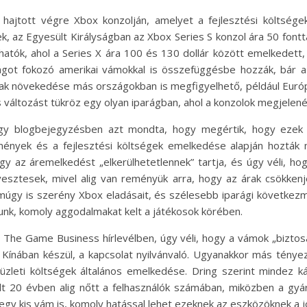
hajtott végre Xbox konzolján, amelyet a fejlesztési költsége
, az Egyesült Királyságban az Xbox Series S konzol ára 50 fontt
tók, ahol a Series X ára 100 és 130 dollár között emelkedett
ságot fokozó amerikai vámokkal is összefüggésbe hozzák, bár a
k növekedése más országokban is megfigyelhető, például Európá
s változást tükröz egy olyan iparágban, ahol a konzolok megjelené
egy blogbejegyzésben azt mondta, hogy megértik, hogy ezek a
mények és a fejlesztési költségek emelkedése alapján hozták
hogy az áremelkedést „elkerülhetetlennek” tartja, és úgy véli, 
vesztesek, mivel alig van reményük arra, hogy az árak csökken
amúgy is szerény Xbox eladásait, és szélesebb iparági következm
ozunk, komoly aggodalmakat kelt a játékosok körében.
r a The Game Business hírlevélben, úgy véli, hogy a vámok „bizto
 Kínában készül, a kapcsolat nyilvánvaló. Ugyanakkor más tényez
z üzleti költségek általános emelkedése. Dring szerint mindez
lt 20 évben alig nőtt a felhasználók számában, miközben a gyárt
gy kis vám is, komoly hatással lehet ezeknek az eszközöknek a