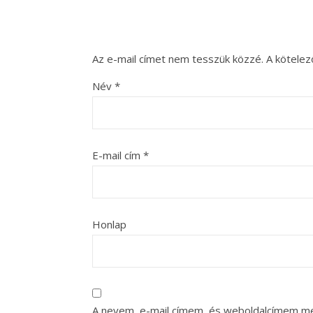
Az e-mail címet nem tesszük közzé.
A kötele
Név
*
E-mail cím
*
Honlap
A nevem, e-mail címem, és weboldalcímem m