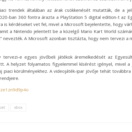
aci trendek általában az árak csökkenését mutatták, de a j
020-ban 360 fontra árazta a PlayStation 5 digital edition-t az 
a is kérdéseket vet fel, mivel a Microsoft bejelentette, hogy vár
, amit a Nintendo jelentett be a közelgő Mario Kart World számá
k” nevezték. A Microsoft azonban tisztázta, hogy nem tervezi a
tervezi-e egyes jövőbeli játékok áremelkedését az Egyesült K
t. A helyzet folyamatos figyelemmel kísérést igényel, mivel a 
j piaci körülményekhez. A videojáték-ipar jövője tehát továbbra 
rendjeire.
/cze1zn9d9p4o
yzet
xbox