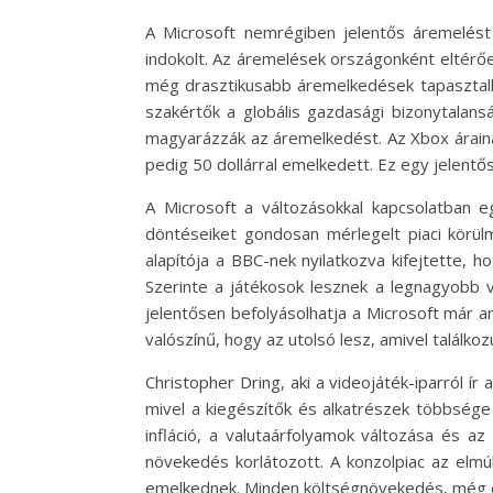
A Microsoft nemrégiben jelentős áremelést 
indokolt. Az áremelések országonként eltérőek
még drasztikusabb áremelkedések tapasztalha
szakértők a globális gazdasági bizonytalan
magyarázzák az áremelkedést. Az Xbox áraina
pedig 50 dollárral emelkedett. Ez egy jelentő
A Microsoft a változásokkal kapcsolatban 
döntéseiket gondosan mérlegelt piaci körül
alapítója a BBC-nek nyilatkozva kifejtette, 
Szerinte a játékosok lesznek a legnagyobb 
jelentősen befolyásolhatja a Microsoft már 
valószínű, hogy az utolsó lesz, amivel találk
Christopher Dring, aki a videojáték-iparról í
mivel a kiegészítők és alkatrészek többsége
infláció, a valutaárfolyamok változása és a
növekedés korlátozott. A konzolpiac az elmú
emelkednek. Minden költségnövekedés, még e