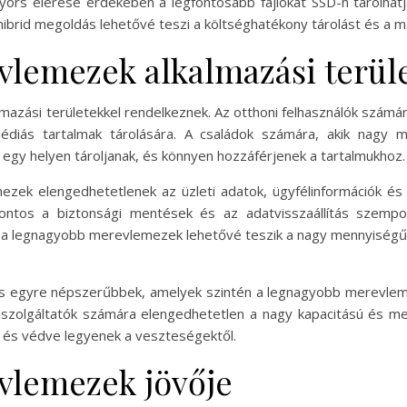
gyors elérése érdekében a legfontosabb fájlokat SSD-n tárolha
hibrid megoldás lehetővé teszi a költséghatékony tárolást és a ma
lemezek alkalmazási terüle
zási területekkel rendelkeznek. Az otthoni felhasználók számára 
édiás tartalmak tárolására. A családok számára, akik nagy 
egy helyen tároljanak, és könnyen hozzáférjenek a tartalmukhoz.
zek elengedhetetlenek az üzleti adatok, ügyfélinformációk és 
ntos a biztonsági mentések és az adatvisszaállítás szempont
 a legnagyobb merevlemezek lehetővé teszik a nagy mennyiségű
ok is egyre népszerűbbek, amelyek szintén a legnagyobb merev
őszolgáltatók számára elengedhetetlen a nagy kapacitású és 
k és védve legyenek a veszteségektől.
vlemezek jövője