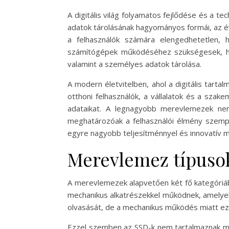
A digitális világ folyamatos fejlődése és a t
adatok tárolásának hagyományos formái, az é
a felhasználók számára elengedhetetlen,
számítógépek működéséhez szükségesek, han
valamint a személyes adatok tárolása.
A modern életvitelben, ahol a digitális tar
otthoni felhasználók, a vállalatok és a sza
adataikat. A legnagyobb merevlemezek nem
meghatározóak a felhasználói élmény szempon
egyre nagyobb teljesítménnyel és innovatív me
Merevlemez típuso
A merevlemezek alapvetően két fő kategóriá
mechanikus alkatrészekkel működnek, amelyek 
olvasását, de a mechanikus működés miatt ez
Ezzel szemben az SSD-k nem tartalmaznak moz