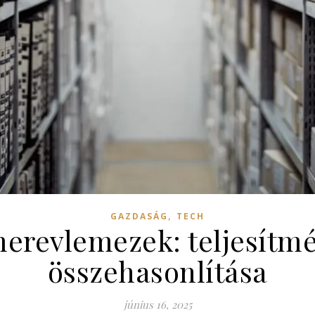
,
GAZDASÁG
TECH
erevlemezek: teljesítmé
összehasonlítása
június 16, 2025