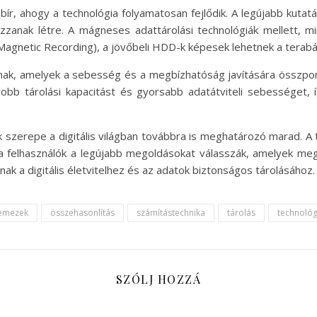
bír, ahogy a technológia folyamatosan fejlődik. A legújabb kuta
zanak létre. A mágneses adattárolási technológiák mellett, m
gnetic Recording), a jövőbeli HDD-k képesek lehetnek a terabá
lanak, amelyek a sebesség és a megbízhatóság javítására összpo
obb tárolási kapacitást és gyorsabb adatátviteli sebességet
erepe a digitális világban továbbra is meghatározó marad. A t
 a felhasználók a legújabb megoldásokat válasszák, amelyek megf
k a digitális életvitelhez és az adatok biztonságos tárolásához.
emezek
összehasonlítás
számítástechnika
tárolás
technológ
SZÓLJ HOZZÁ