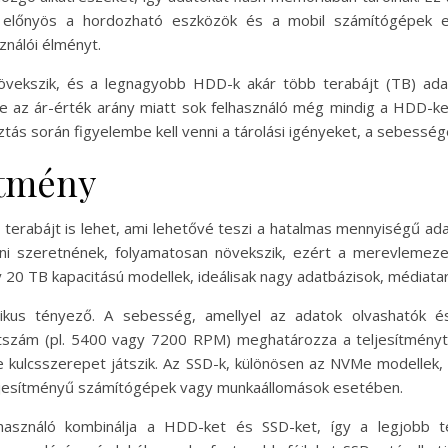
en előnyös a hordozható eszközök és a mobil számítógépek
sználói élményt.
vekszik, és a legnagyobb HDD-k akár több terabájt (TB) adat
e az ár-érték arány miatt sok felhasználó még mindig a HDD-k
ztás során figyelembe kell venni a tárolási igényeket, a sebessége
ítmény
erabájt is lehet, ami lehetővé teszi a hatalmas mennyiségű ada
olni szeretnének, folyamatosan növekszik, ezért a merevlemez
20 TB kapacitású modellek, ideálisak nagy adatbázisok, médiata
ikus tényező. A sebesség, amellyel az adatok olvashatók és 
tszám (pl. 5400 vagy 7200 RPM) meghatározza a teljesítményt
kulcsszerepet játszik. Az SSD-k, különösen az NVMe modellek, 
teljesítményű számítógépek vagy munkaállomások esetében.
lhasználó kombinálja a HDD-ket és SSD-ket, így a legjobb te