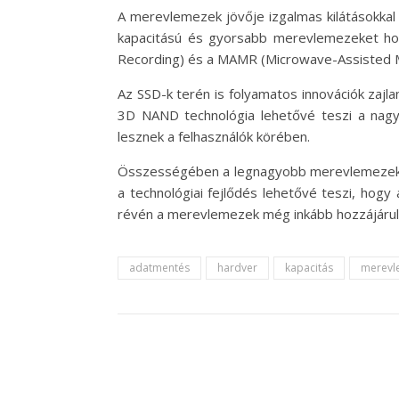
A merevlemezek jövője izgalmas kilátásokkal 
kapacitású és gyorsabb merevlemezeket hoz
Recording) és a MAMR (Microwave-Assisted Ma
Az SSD-k terén is folyamatos innovációk zaj
3D NAND technológia lehetővé teszi a nagy
lesznek a felhasználók körében.
Összességében a legnagyobb merevlemezek sz
a technológiai fejlődés lehetővé teszi, hogy
révén a merevlemezek még inkább hozzájárulna
adatmentés
hardver
kapacitás
merevl