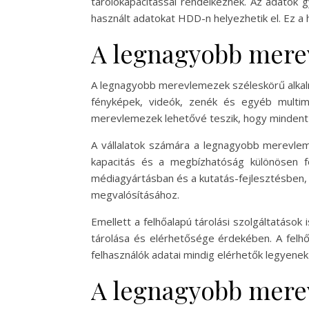
tárolókapacitással rendelkeznek. Az adatok 
használt adatokat HDD-n helyezhetik el. Ez a 
A legnagyobb merev
A legnagyobb merevlemezek széleskörű alkalma
fényképek, videók, zenék és egyéb multim
merevlemezek lehetővé teszik, hogy mindent 
A vállalatok számára a legnagyobb merevleme
kapacitás és a megbízhatóság különösen fo
médiagyártásban és a kutatás-fejlesztésben,
megvalósításához.
Emellett a felhőalapú tárolási szolgáltatás
tárolása és elérhetősége érdekében. A felh
felhasználók adatai mindig elérhetők legyene
A legnagyobb mere