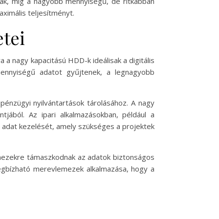
tják, míg a nagyobb mennyiségű, de ritkábban
ximális teljesítményt.
tei
a nagy kapacitású HDD-k ideálisak a digitális
mennyiségű adatot gyűjtenek, a legnagyobb
pénzügyi nyilvántartások tárolásához. A nagy
jából. Az ipari alkalmazásokban, például a
 adat kezelését, amely szükséges a projektek
lemezekre támaszkodnak az adatok biztonságos
megbízható merevlemezek alkalmazása, hogy a