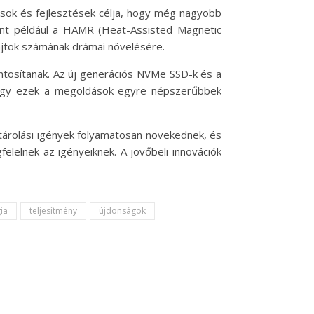
tások és fejlesztések célja, hogy még nagyobb
int például a HAMR (Heat-Assisted Magnetic
jtok számának drámai növelésére.
ntosítanak. Az új generációs NVMe SSD-k és a
, így ezek a megoldások egyre népszerűbbek
árolási igények folyamatosan növekednek, és
elelnek az igényeiknek. A jövőbeli innovációk
ia
teljesítmény
újdonságok