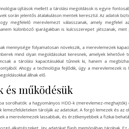
echnológiai újítások mellett a tárolási megoldások is egyre font
vek során jelentős átalakuláson mentek keresztül. Az adatok biz
 hogy megfelelő merevlemezt válasszanak, amely megfelel 
em különböző iparágakban is kulcsszerepet játszanak, mint p
talmak mennyisége folyamatosan növekszik, a merevlemezek kapac
kemberek mind olyan megoldásokat keresnek, amelyek lehetővé 
csak a tárolási kapacitásukkal tűnnek ki, hanem a megbízha
tjából. Ahogy a technológia fejlődik, úgy a merevlemezek is fe
goldásokkal állnak elő.
k és működésük
ba sorolhatók: a hagyományos HDD-k (merevlemez-meghajtók) é
lemezfelületeken tárolják az adatokat. A forgó lemezek és az ol
ek a merevlemezek lassabbak, és érzékenyebbek a fizikai behatá
gó alkatrészeket, így adatokat flash memóriában tárolnak. Ez a