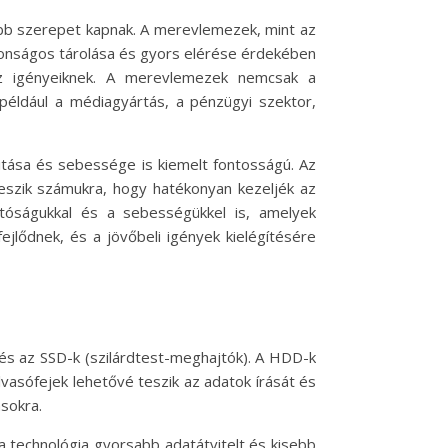
osabb szerepet kapnak. A merevlemezek, mint az
tonságos tárolása és gyors elérése érdekében
az igényeiknek. A merevlemezek nemcsak a
éldául a médiagyártás, a pénzügyi szektor,
itása és sebessége is kiemelt fontosságú. Az
teszik számukra, hogy hatékonyan kezeljék az
tóságukkal és a sebességükkel is, amelyek
jlődnek, és a jövőbeli igények kielégítésére
s az SSD-k (szilárdtest-meghajtók). A HDD-k
vasófejek lehetővé teszik az adatok írását és
sokra.
 technológia gyorsabb adatátvitelt és kisebb