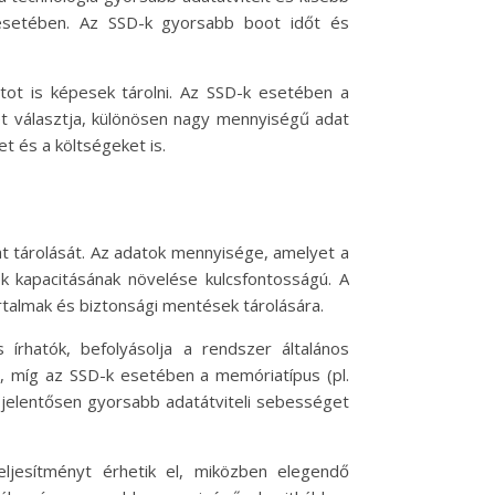
 esetében. Az SSD-k gyorsabb boot időt és
ot is képesek tárolni. Az SSD-k esetében a
et választja, különösen nagy mennyiségű adat
t és a költségeket is.
t tárolását. Az adatok mennyisége, amelyet a
ek kapacitásának növelése kulcsfontosságú. A
rtalmak és biztonsági mentések tárolására.
írhatók, befolyásolja a rendszer általános
, míg az SSD-k esetében a memóriatípus (pl.
jelentősen gyorsabb adatátviteli sebességet
ljesítményt érhetik el, miközben elegendő