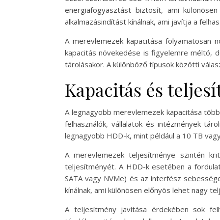
energiafogyasztást biztosít, ami különös
alkalmazásindítást kínálnak, ami javítja a felha
A merevlemezek kapacitása folyamatosan nö
kapacitás növekedése is figyelemre méltó, d
tárolásakor. A különböző típusok közötti válas
Kapacitás és teljes
A legnagyobb merevlemezek kapacitása több t
felhasználók, vállalatok és intézmények tár
legnagyobb HDD-k, mint például a 10 TB vagy 
A merevlemezek teljesítménye szintén krit
teljesítményét. A HDD-k esetében a fordula
SATA vagy NVMe) és az interfész sebessége 
kínálnak, ami különösen előnyös lehet nagy 
A teljesítmény javítása érdekében sok fe