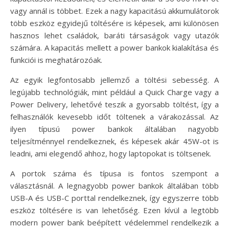
vagy annál is többet. Ezek a nagy kapacitású akkumulátorok
több eszköz egyidejű töltésére is képesek, ami különösen
hasznos lehet családok, baráti társaságok vagy utazók
számára. A kapacitás mellett a power bankok kialakítása és
funkciói is meghatározóak.
Az egyik legfontosabb jellemző a töltési sebesség. A
legújabb technológiák, mint például a Quick Charge vagy a
Power Delivery, lehetővé teszik a gyorsabb töltést, így a
felhasználók kevesebb időt töltenek a várakozással. Az
ilyen típusú power bankok általában nagyobb
teljesítménnyel rendelkeznek, és képesek akár 45W-ot is
leadni, ami elegendő ahhoz, hogy laptopokat is töltsenek.
A portok száma és típusa is fontos szempont a
választásnál. A legnagyobb power bankok általában több
USB-A és USB-C porttal rendelkeznek, így egyszerre több
eszköz töltésére is van lehetőség. Ezen kívül a legtöbb
modern power bank beépített védelemmel rendelkezik a