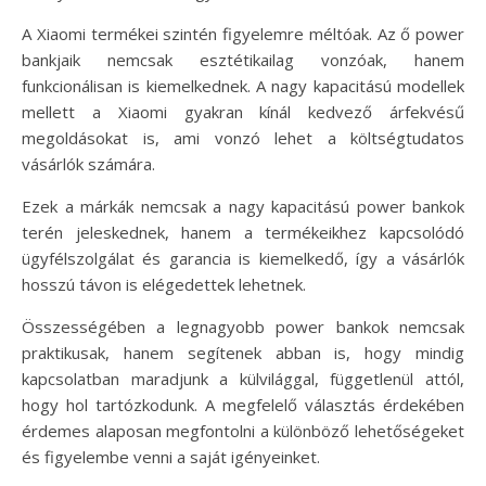
A Xiaomi termékei szintén figyelemre méltóak. Az ő power
bankjaik nemcsak esztétikailag vonzóak, hanem
funkcionálisan is kiemelkednek. A nagy kapacitású modellek
mellett a Xiaomi gyakran kínál kedvező árfekvésű
megoldásokat is, ami vonzó lehet a költségtudatos
vásárlók számára.
Ezek a márkák nemcsak a nagy kapacitású power bankok
terén jeleskednek, hanem a termékeikhez kapcsolódó
ügyfélszolgálat és garancia is kiemelkedő, így a vásárlók
hosszú távon is elégedettek lehetnek.
Összességében a legnagyobb power bankok nemcsak
praktikusak, hanem segítenek abban is, hogy mindig
kapcsolatban maradjunk a külvilággal, függetlenül attól,
hogy hol tartózkodunk. A megfelelő választás érdekében
érdemes alaposan megfontolni a különböző lehetőségeket
és figyelembe venni a saját igényeinket.