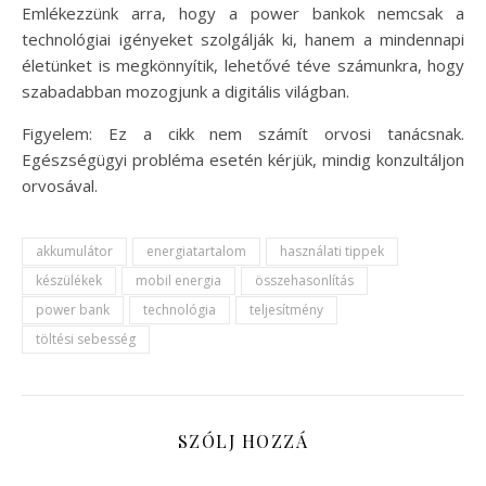
Emlékezzünk arra, hogy a power bankok nemcsak a
technológiai igényeket szolgálják ki, hanem a mindennapi
életünket is megkönnyítik, lehetővé téve számunkra, hogy
szabadabban mozogjunk a digitális világban.
Figyelem: Ez a cikk nem számít orvosi tanácsnak.
Egészségügyi probléma esetén kérjük, mindig konzultáljon
orvosával.
akkumulátor
energiatartalom
használati tippek
készülékek
mobil energia
összehasonlítás
power bank
technológia
teljesítmény
töltési sebesség
SZÓLJ HOZZÁ