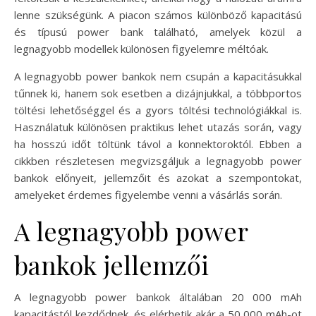
lenne szükségünk. A piacon számos különböző kapacitású
és típusú power bank található, amelyek közül a
legnagyobb modellek különösen figyelemre méltóak.
A legnagyobb power bankok nem csupán a kapacitásukkal
tűnnek ki, hanem sok esetben a dizájnjukkal, a többportos
töltési lehetőséggel és a gyors töltési technológiákkal is.
Használatuk különösen praktikus lehet utazás során, vagy
ha hosszú időt töltünk távol a konnektoroktól. Ebben a
cikkben részletesen megvizsgáljuk a legnagyobb power
bankok előnyeit, jellemzőit és azokat a szempontokat,
amelyeket érdemes figyelembe venni a vásárlás során.
A legnagyobb power
bankok jellemzői
A legnagyobb power bankok általában 20 000 mAh
kapacitástól kezdődnek, és elérhetik akár a 50 000 mAh-ot