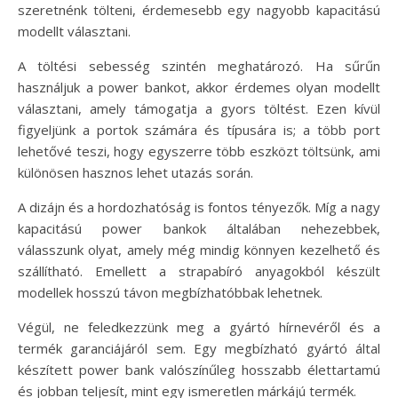
szeretnénk tölteni, érdemesebb egy nagyobb kapacitású
modellt választani.
A töltési sebesség szintén meghatározó. Ha sűrűn
használjuk a power bankot, akkor érdemes olyan modellt
választani, amely támogatja a gyors töltést. Ezen kívül
figyeljünk a portok számára és típusára is; a több port
lehetővé teszi, hogy egyszerre több eszközt töltsünk, ami
különösen hasznos lehet utazás során.
A dizájn és a hordozhatóság is fontos tényezők. Míg a nagy
kapacitású power bankok általában nehezebbek,
válasszunk olyat, amely még mindig könnyen kezelhető és
szállítható. Emellett a strapabíró anyagokból készült
modellek hosszú távon megbízhatóbbak lehetnek.
Végül, ne feledkezzünk meg a gyártó hírnevéről és a
termék garanciájáról sem. Egy megbízható gyártó által
készített power bank valószínűleg hosszabb élettartamú
és jobban teljesít, mint egy ismeretlen márkájú termék.