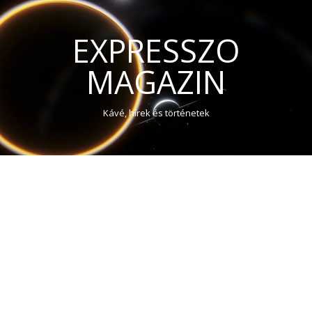
EXPRESSZO
MAGAZIN
Kávé, hírek és történetek