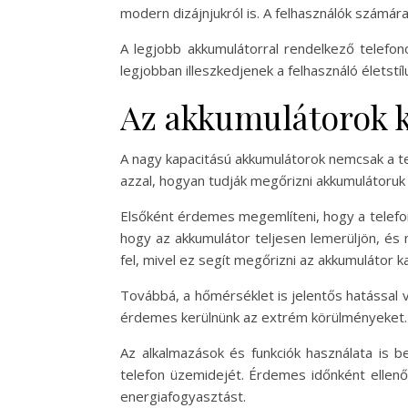
modern dizájnjukról is. A felhasználók számára
A legjobb akkumulátorral rendelkező telefon
legjobban illeszkedjenek a felhasználó életstí
Az akkumulátorok k
A nagy kapacitású akkumulátorok nemcsak a tel
azzal, hogyan tudják megőrizni akkumulátoruk 
Elsőként érdemes megemlíteni, hogy a telefon
hogy az akkumulátor teljesen lemerüljön, és 
fel, mivel ez segít megőrizni az akkumulátor k
Továbbá, a hőmérséklet is jelentős hatással 
érdemes kerülnünk az extrém körülményeket. H
Az alkalmazások és funkciók használata is b
telefon üzemidejét. Érdemes időnként ellenőri
energiafogyasztást.