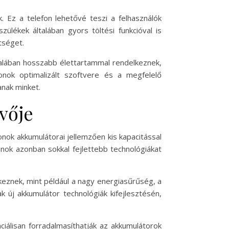
 Ez a telefon lehetővé teszi a felhasználók
ülékek általában gyors töltési funkcióval is
tséget.
talában hosszabb élettartammal rendelkeznek,
onok optimalizált szoftvere és a megfelelő
anak minket.
vője
onok akkumulátorai jellemzően kis kapacitással
nok azonban sokkal fejlettebb technológiákat
keznek, mint például a nagy energiasűrűség, a
 új akkumulátor technológiák kifejlesztésén,
ciálisan forradalmasíthatják az akkumulátorok