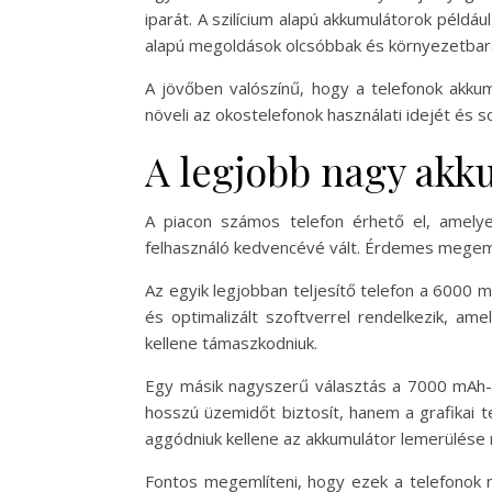
iparát. A szilícium alapú akkumulátorok példá
alapú megoldások olcsóbbak és környezetbar
A jövőben valószínű, hogy a telefonok akku
növeli az okostelefonok használati idejét és s
A legjobb nagy akk
A piacon számos telefon érhető el, amelye
felhasználó kedvencévé vált. Érdemes megemlí
Az egyik legjobban teljesítő telefon a 6000 m
és optimalizált szoftverrel rendelkezik, ame
kellene támaszkodniuk.
Egy másik nagyszerű választás a 7000 mAh-o
hosszú üzemidőt biztosít, hanem a grafikai te
aggódniuk kellene az akkumulátor lemerülése 
Fontos megemlíteni, hogy ezek a telefonok n