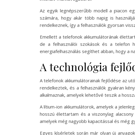
Az egyik legnépszerűbb modell a piacon egy
számára, hogy akár több napig is használják
rendelkeznek, így a felhasználók gyorsan vis
Emellett a telefonok akkumulátorának életta
de a felhasználói szokások és a telefon h
energiafelhasználás segíthet abban, hogy a n
A technológia fejlő
A telefonok akkumulátorainak fejlődése az utó
rendelkeztek, és a felhasználók gyakran kén
alkalmaznak, amelyek lehetővé teszik a hossz
A lítium-ion akkumulátorok, amelyek a jelenl
hosszú élettartam és a viszonylag alacsony 
amelyek még nagyobb kapacitással és még gy
Egyes kísérletek során már olyan új anyagoka