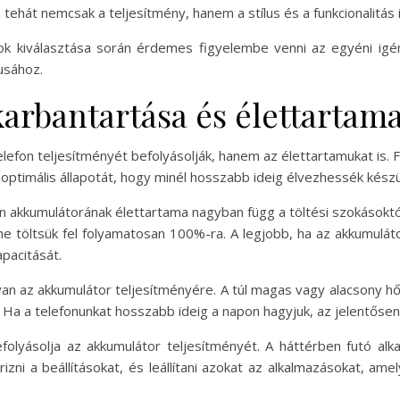
 tehát nemcsak a teljesítmény, hanem a stílus és a funkcionalitás
ok kiválasztása során érdemes figyelembe venni az egyéni igé
lusához.
arbantartása és élettartam
efon teljesítményét befolyásolják, hanem az élettartamukat is. 
optimális állapotát, hogy minél hosszabb ideig élvezhessék készü
 akkumulátorának élettartama nagyban függ a töltési szokásoktól.
ne töltsük fel folyamatosan 100%-ra. A legjobb, ha az akkumulát
apacitását.
van az akkumulátor teljesítményére. A túl magas vagy alacsony hő
a a telefonunkat hosszabb ideig a napon hagyjuk, az jelentősen
efolyásolja az akkumulátor teljesítményét. A háttérben futó al
zni a beállításokat, és leállítani azokat az alkalmazásokat, am