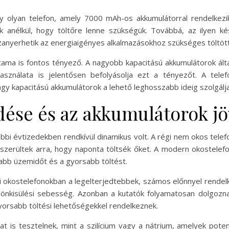
 olyan telefon, amely 7000 mAh-os akkumulátorral rendelkezik.
 anélkül, hogy töltőre lenne szükségük. Továbbá, az ilyen kész
szanyerhetik az energiaigényes alkalmazásokhoz szükséges töltöt
rtama is fontos tényező. A nagyobb kapacitású akkumulátorok ál
asználata is jelentősen befolyásolja ezt a tényezőt. A telef
agy kapacitású akkumulátorok a lehető leghosszabb ideig szolgálj
dése és az akkumulátorok jö
bbi évtizedekben rendkívül dinamikus volt. A régi nem okos telef
yszerültek arra, hogy naponta töltsék őket. A modern okostelefo
abb üzemidőt és a gyorsabb töltést.
egi okostelefonokban a legelterjedtebbek, számos előnnyel rendel
önkisülési sebesség. Azonban a kutatók folyamatosan dolgoznak
orsabb töltési lehetőségekkel rendelkeznek.
t is tesztelnek, mint a szilícium vagy a nátrium, amelyek poten