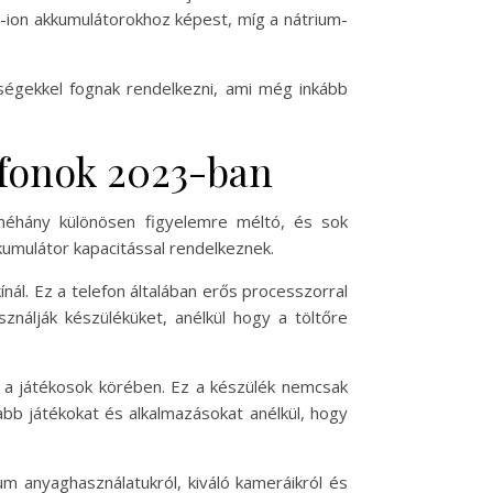
um-ion akkumulátorokhoz képest, míg a nátrium-
ségekkel fognak rendelkezni, ami még inkább
efonok 2023-ban
 néhány különösen figyelemre méltó, és sok
umulátor kapacitással rendelkeznek.
nál. Ez a telefon általában erős processzorral
sználják készüléküket, anélkül hogy a töltőre
 a játékosok körében. Ez a készülék nemcsak
jabb játékokat és alkalmazásokat anélkül, hogy
m anyaghasználatukról, kiváló kameráikról és