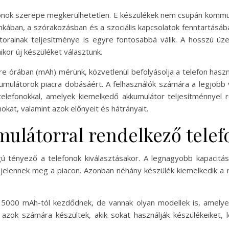
fonok szerepe megkerülhetetlen. E készülékek nem csupán kommu
kában, a szórakozásban és a szociális kapcsolatok fenntartásáb
orainak teljesítménye is egyre fontosabbá válik. A hosszú ü
or új készüléket választunk.
re órában (mAh) mérünk, közvetlenül befolyásolja a telefon haszn
kumulátorok piacra dobásáért. A felhasználók számára a legjob
elefonokkal, amelyek kiemelkedő akkumulátor teljesítménnyel r
kat, valamint azok előnyeit és hátrányait.
ulátorral rendelkező telef
ú tényező a telefonok kiválasztásakor. A legnagyobb kapacitású
 jelennek meg a piacon. Azonban néhány készülék kiemelkedik a 
n 5000 mAh-tól kezdődnek, de vannak olyan modellek is, amel
 azok számára készültek, akik sokat használják készülékeiket, 