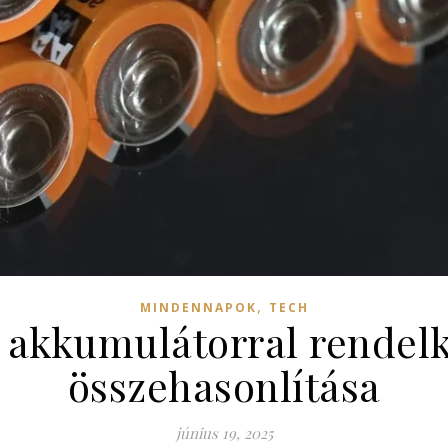
,
MINDENNAPOK
TECH
 akkumulátorral rendelk
összehasonlítása
június 19, 2025