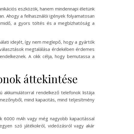
nikációs eszközök, hanem mindennapi életünk
an. Ahogy a felhasználói igények folyamatosan
zemidő, a gyors töltés és a megbízhatóság a
álati idejét, így nem meglepő, hogy a gyártók
b választások megtalálása érdekében érdemes
endelkeznek. A cikk célja, hogy bemutassa a
onok áttekintése
 akkumulátorral rendelkező telefonok listája
mezőnyből, mind kapacitás, mind teljesítmény
yek 6000 mAh vagy még nagyobb kapacitással
legyen szó játékokról, videózásról vagy akár