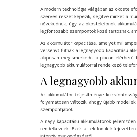
A modern technológia világában az okostele
szerves részét képezik, segítve minket a mun
növekednek, úgy az okostelefonok akkumulát
legfontosabb szempontok közé tartoznak, amik
Az akkumulátor kapacitása, amelyet milliampe
versenyt futnak a legnagyobb kapacitású ak
alaposan megismerkedni a piacon elérhető t
legnagyobb akkumulátorral rendelkező telefono
A legnagyobb akkum
Az akkumulátor teljesítménye kulcsfontosság
folyamatosan változik, ahogy újabb modellek
szempontjából.
A nagy kapacitású akkumulátorok jellemzőe
rendelkeznek. Ezek a telefonok kifejezetten
intenzív munkavégzésről.