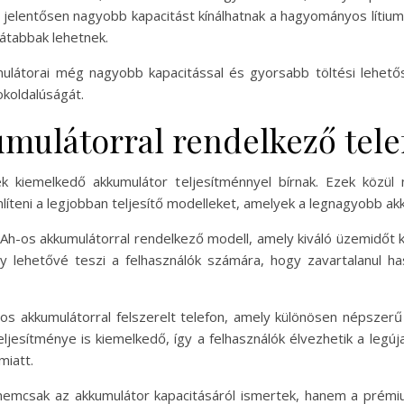
ul jelentősen nagyobb kapacitást kínálhatnak a hagyományos líti
átabbak lehetnek.
mulátorai még nagyobb kapacitással és gyorsabb töltési lehető
okoldalúságát.
umulátorral rendelkező tel
k kiemelkedő akkumulátor teljesítménnyel bírnak. Ezek közül
teni a legjobban teljesítő modelleket, amelyek a legnagyobb akk
Ah-os akkumulátorral rendelkező modell, amely kiváló üzemidőt kí
ly lehetővé teszi a felhasználók számára, hogy zavartalanul ha
s akkumulátorral felszerelt telefon, amely különösen népszerű
ljesítménye is kiemelkedő, így a felhasználók élvezhetik a legú
miatt.
emcsak az akkumulátor kapacitásáról ismertek, hanem a prémiu