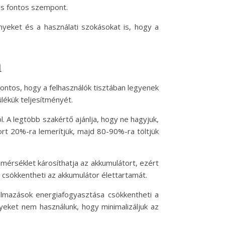
 is fontos szempont.
nyeket és a használati szokásokat is, hogy a
a
Fontos, hogy a felhasználók tisztában legyenek
lékük teljesítményét.
 A legtöbb szakértő ajánlja, hogy ne hagyjuk,
ort 20%-ra lemerítjük, majd 80-90%-ra töltjük
mérséklet károsíthatja az akkumulátort, ezért
 csökkentheti az akkumulátor élettartamát.
kalmazások energiafogyasztása csökkentheti a
elyeket nem használunk, hogy minimalizáljuk az