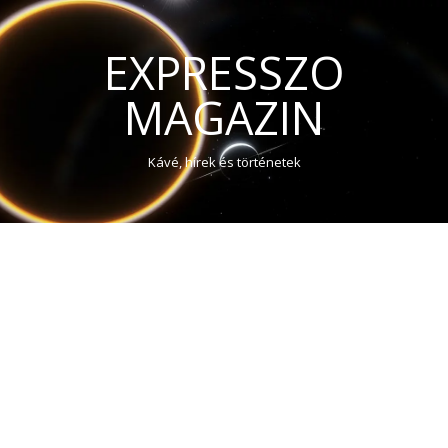
EXPRESSZO
MAGAZIN
Kávé, hírek és történetek