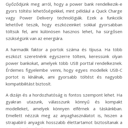
Győződjünk meg arról, hogy a power bank rendelkezik-e
gyors töltési lehetőségekkel, mint például a Quick Charge
vagy Power Delivery technológiák. Ezek a funkciók
lehetővé teszik, hogy eszközeinket sokkal gyorsabban
töltsük fel, ami különösen hasznos lehet, ha sürgősen
szükségünk van az energiára.
A harmadik faktor a portok száma és típusa. Ha több
eszközt szeretnénk egyszerre tölteni, keressünk olyan
power bankokat, amelyek több USB porttal rendelkeznek.
Érdemes figyelembe venni, hogy egyes modellek USB-C
portot is kínálnak, ami gyorsabb töltést és nagyobb
kompatibilitást biztosít.
A dizájn és a hordozhatóság is fontos szempont lehet. Ha
gyakran utazunk, válasszunk könnyű és kompakt
modelleket, amelyek könnyen elférnek a táskánkban.
Emellett nézzük meg az anyaghasználatot is, hiszen a
strapabíró anyagok hosszabb élettartamot biztosítanak a