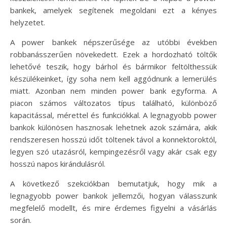
bankek, amelyek segítenek megoldani ezt a kényes
helyzetet.
A power bankek népszerűsége az utóbbi években
robbanásszerűen növekedett. Ezek a hordozható töltők
lehetővé teszik, hogy bárhol és bármikor feltölthessük
készülékeinket, így soha nem kell aggódnunk a lemerülés
miatt. Azonban nem minden power bank egyforma. A
piacon számos változatos típus található, különböző
kapacitással, mérettel és funkciókkal. A legnagyobb power
bankok különösen hasznosak lehetnek azok számára, akik
rendszeresen hosszú időt töltenek távol a konnektoroktól,
legyen szó utazásról, kempingezésről vagy akár csak egy
hosszú napos kirándulásról.
A következő szekciókban bemutatjuk, hogy mik a
legnagyobb power bankok jellemzői, hogyan válasszunk
megfelelő modellt, és mire érdemes figyelni a vásárlás
során.