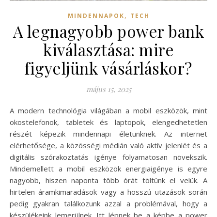
,
MINDENNAPOK
TECH
A legnagyobb power bank
kiválasztása: mire
figyeljünk vásárláskor?
május 15, 2025
A modern technológia világában a mobil eszközök, mint
okostelefonok, tabletek és laptopok, elengedhetetlen
részét képezik mindennapi életünknek. Az internet
elérhetősége, a közösségi médián való aktív jelenlét és a
digitális szórakoztatás igénye folyamatosan növekszik.
Mindemellett a mobil eszközök energiaigénye is egyre
nagyobb, hiszen naponta több órát töltünk el velük. A
hirtelen áramkimaradások vagy a hosszú utazások során
pedig gyakran találkozunk azzal a problémával, hogy a
készülékeink lemerülnek. Itt lépnek be a képbe a power