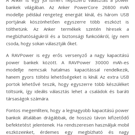
bankek világában. Az Anker PowerCore 26800 mAh
modellje például rengeteg energiát kínál, és három USB
portjának köszönhetően egyszerre több eszközt is
tölthetünk. Az Anker termékek szintén híresek a
megbízhatóságukról és a biztonsági funkcióikról, így nem
csoda, hogy sokan választják őket.
A RAVPower is egy erős versenyző a nagy kapacitású
power bankek között. A RAVPower 30000 mAh-es
modellje nemcsak hatalmas kapacitással rendelkezik,
hanem gyors töltési lehetőségeket is kínál. Az extra USB
portok lehetővé teszik, hogy egyszerre több készüléket
töltsünk, így ideális választás lehet a családok és baráti
társaságok számára.
Fontos megemlíteni, hogy a legnagyobb kapacitású power
bankok általában drágábbak, de hosszú távon kifizetődő
befektetést jelentenek. Ha rendszeresen használjuk mobil
eszközeinket, érdemes egy megbízható és nagy