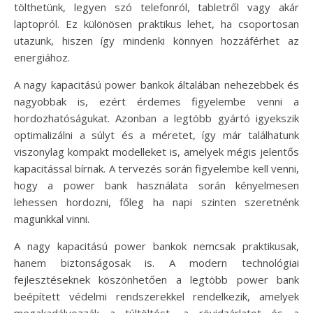
tölthetünk, legyen szó telefonról, tabletről vagy akár
laptopról. Ez különösen praktikus lehet, ha csoportosan
utazunk, hiszen így mindenki könnyen hozzáférhet az
energiához.
A nagy kapacitású power bankok általában nehezebbek és
nagyobbak is, ezért érdemes figyelembe venni a
hordozhatóságukat. Azonban a legtöbb gyártó igyekszik
optimalizálni a súlyt és a méretet, így már találhatunk
viszonylag kompakt modelleket is, amelyek mégis jelentős
kapacitással bírnak. A tervezés során figyelembe kell venni,
hogy a power bank használata során kényelmesen
lehessen hordozni, főleg ha napi szinten szeretnénk
magunkkal vinni.
A nagy kapacitású power bankok nemcsak praktikusak,
hanem biztonságosak is. A modern technológiai
fejlesztéseknek köszönhetően a legtöbb power bank
beépített védelmi rendszerekkel rendelkezik, amelyek
megakadályozzák a túltöltést, a rövidzárlatot és a