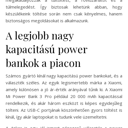
túlmelegedést. Így biztosak lehetünk abban, hogy
készülékeink töltése során nem csak kényelmes, hanem
biztonságos megoldásokat is alkalmazunk.
A legjobb nagy
kapacitású power
bankok a piacon
Számos gyártó kínál nagy kapacitású power bankokat, és a
választék széles. Az egyik legismertebb márka a Xiaomi,
amely különösen a jó ár-érték arányával tűnik ki. A Xiaomi
Mi Power Bank 3 Pro például 20 000 mAh kapacitással
rendelkezik, és akár három eszközt is képes egyidejűleg
tölteni. Az USB-C portjának köszönhetően gyors töltést is
kínál, így akár laptopokat is tudunk vele üzemeltetni.
A Anker is egy jól ismert népszerű választás a power