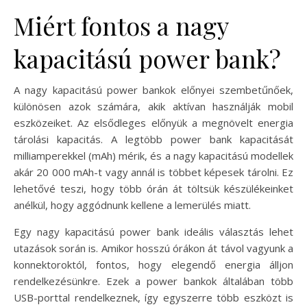
Miért fontos a nagy
kapacitású power bank?
A nagy kapacitású power bankok előnyei szembetűnőek,
különösen azok számára, akik aktívan használják mobil
eszközeiket. Az elsődleges előnyük a megnövelt energia
tárolási kapacitás. A legtöbb power bank kapacitását
milliamperekkel (mAh) mérik, és a nagy kapacitású modellek
akár 20 000 mAh-t vagy annál is többet képesek tárolni. Ez
lehetővé teszi, hogy több órán át töltsük készülékeinket
anélkül, hogy aggódnunk kellene a lemerülés miatt.
Egy nagy kapacitású power bank ideális választás lehet
utazások során is. Amikor hosszú órákon át távol vagyunk a
konnektoroktól, fontos, hogy elegendő energia álljon
rendelkezésünkre. Ezek a power bankok általában több
USB-porttal rendelkeznek, így egyszerre több eszközt is