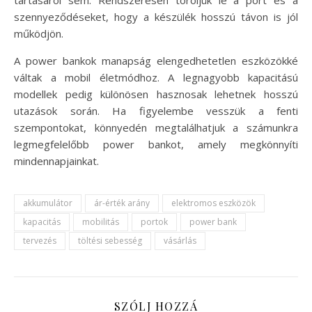
szennyeződéseket, hogy a készülék hosszú távon is jól
működjön.
A power bankok manapság elengedhetetlen eszközökké
váltak a mobil életmódhoz. A legnagyobb kapacitású
modellek pedig különösen hasznosak lehetnek hosszú
utazások során. Ha figyelembe vesszük a fenti
szempontokat, könnyedén megtalálhatjuk a számunkra
legmegfelelőbb power bankot, amely megkönnyíti
mindennapjainkat.
akkumulátor
ár-érték arány
elektromos eszközök
kapacitás
mobilitás
portok
power bank
tervezés
töltési sebesség
vásárlás
SZÓLJ HOZZÁ