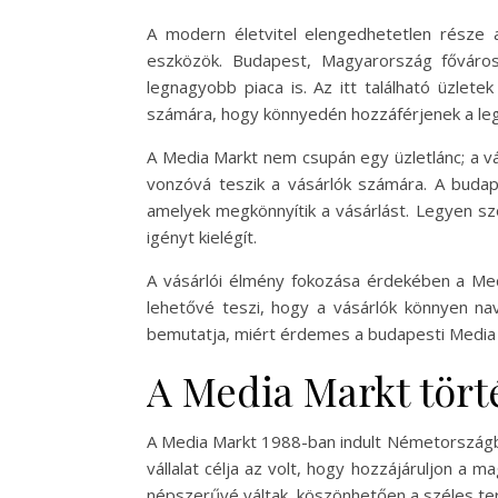
A modern életvitel elengedhetetlen része 
eszközök. Budapest, Magyarország fővárosa
legnagyobb piaca is. Az itt található üzlete
számára, hogy könnyedén hozzáférjenek a leg
A Media Markt nem csupán egy üzletlánc; a vá
vonzóvá teszik a vásárlók számára. A budape
amelyek megkönnyítik a vásárlást. Legyen sz
igényt kielégít.
A vásárlói élmény fokozása érdekében a Medi
lehetővé teszi, hogy a vásárlók könnyen nav
bemutatja, miért érdemes a budapesti Media Ma
A Media Markt tört
A Media Markt 1988-ban indult Németországban
vállalat célja az volt, hogy hozzájáruljon a
népszerűvé váltak, köszönhetően a széles ter