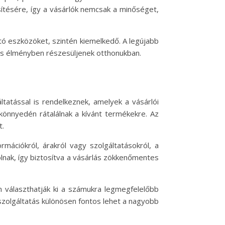
sítésére, így a vásárlók nemcsak a minőséget,
ó eszközöket, szintén kiemelkedő. A legújabb
lis élményben részesüljenek otthonukban.
tatással is rendelkeznek, amelyek a vásárlói
 könnyedén rátalálnak a kívánt termékekre. Az
t.
mációkról, árakról vagy szolgáltatásokról, a
nak, így biztosítva a vásárlás zökkenőmentes
an választhatják ki a számukra legmegfelelőbb
szolgáltatás különösen fontos lehet a nagyobb