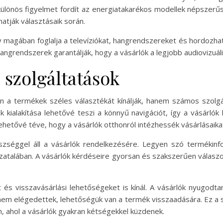
különös figyelmet fordít az energiatakarékos modellek népszerű
atják választásaik során.
 magában foglalja a televíziókat, hangrendszereket és hordozhat
hangrendszerek garantálják, hogy a vásárlók a legjobb audiovizuá
 szolgáltatások
a termékek széles választékát kínálják, hanem számos szolgál
kialakítása lehetővé teszi a könnyű navigációt, így a vásárlók
lehetővé téve, hogy a vásárlók otthonról intézhessék vásárlásaika
szséggel áll a vásárlók rendelkezésére. Legyen szó termékinfor
atalában. A vásárlók kérdéseire gyorsan és szakszerűen válaszol
 és visszavásárlási lehetőségeket is kínál. A vásárlók nyugodt
nem elégedettek, lehetőségük van a termék visszaadására. Ez a 
, ahol a vásárlók gyakran kétségekkel küzdenek.