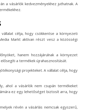
rán a vásárlók kedvezményekhez juthatnak. A
termékekhez.
s
állalat célja, hogy csökkentse a környezeti
Media Markt aktívan részt vesz a közösségi
lőnyöket, hanem hozzájárulnak a környezet
 elősegíti a termékek újrahasznosítását.
ékonysági projekteket. A vállalat célja, hogy
ly, ahol a vásárlók nem csupán termékeket
zámára ez egy lehetőséget biztosít arra, hogy
 amelyek révén a vásárlás nemcsak egyszerű,