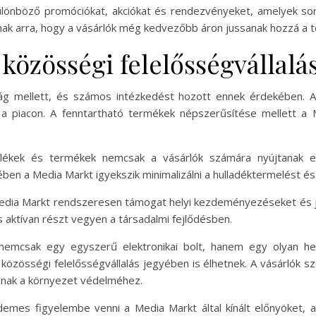
ülönböző promóciókat, akciókat és rendezvényeket, amelyek so
k arra, hogy a vásárlók még kedvezőbb áron jussanak hozzá a 
közösségi felelősségvállalá
ág mellett, és számos intézkedést hozott ennek érdekében. A v
 a piacon. A fenntartható termékek népszerűsítése mellett a 
ülékek és termékek nemcsak a vásárlók számára nyújtanak e
ben a Media Markt igyekszik minimalizálni a hulladéktermelést és
edia Markt rendszeresen támogat helyi kezdeményezéseket és jót
s aktívan részt vegyen a társadalmi fejlődésben.
mcsak egy egyszerű elektronikai bolt, hanem egy olyan he
közösségi felelősségvállalás jegyében is élhetnek. A vásárlók s
anak a környezet védelméhez.
rdemes figyelembe venni a Media Markt által kínált előnyöket,