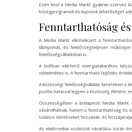
Ezen kívül a Media Markt gyakran szervez k
hűségprogramok és kuponok lehetőséget adna
Fenntarthatóság és 
A Media Markt elkötelezett a fenntarthatós
lábnyomát, és felelősségteljesen működjön
felelősségvállalásban is.
A boltban elérhető energiatakarékos kész
védelméhez is. A fenntartható fejlődés érdeké
A közösségi felelősségvállalás keretében a M
pozitív hatással legyen a közösség életére, é
Összességében a budapesti Media Markt ne
vásárolhatnak, hanem a fenntarthatóság és a 
tudatos döntéseket hozzanak, és hozzájárulj
Az elektronikai eszközök vásárlása során é