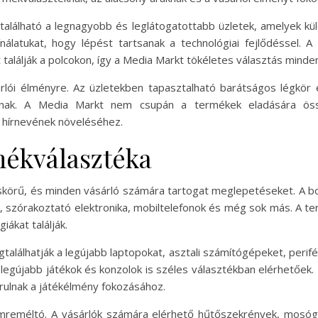
alálható a legnagyobb és leglátogatottabb üzletek, amelyek kül
ínálatukat, hogy lépést tartsanak a technológiai fejlődéssel. A
 találják a polcokon, így a Media Markt tökéletes választás minden
árlói élményre. Az üzletekben tapasztalható barátságos légkör 
anak. A Media Markt nem csupán a termékek eladására öss
a hírnevének növeléséhez.
mékválasztéka
skörű, és minden vásárló számára tartogat meglepetéseket. A bo
, szórakoztató elektronika, mobiltelefonok és még sok más. A ter
iákat találják.
találhatják a legújabb laptopokat, asztali számítógépeket, perif
 legújabb játékok és konzolok is széles választékban elérhetőek. 
árulnak a játékélmény fokozásához.
lemreméltó. A vásárlók számára elérhető hűtőszekrények, mosó