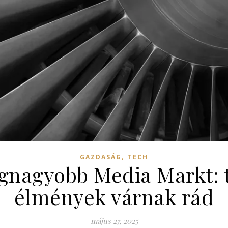
,
GAZDASÁG
TECH
gnagyobb Media Markt: 
élmények várnak rád
május 27, 2025