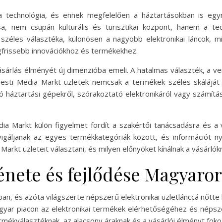
a technológia, és ennek megfelelően a háztartásokban is egy
, nem csupán kulturális és turisztikai központ, hanem a tec
k széles választéka, különösen a nagyobb elektronikai láncok, 
frissebb innovációkhoz és termékekhez.
sárlás élményét új dimenzióba emeli. A hatalmas választék, a v
sti Media Markt üzletek nemcsak a termékek széles skáláját kí
ó háztartási gépekről, szórakoztató elektronikáról vagy számítá
a Markt külön figyelmet fordít a szakértői tanácsadásra és a v
igáljanak az egyes termékkategóriák között, és információt nye
rkt üzleteit választani, és milyen előnyöket kínálnak a vásárlók
énete és fejlődése Magyaro
, és azóta világszerte népszerű elektronikai üzletlánccá nőtte 
 magyar piacon az elektronikai termékek elérhetőségéhez és nép
mékválasztéknak, az alacsony áraknak és a vásárlói élményt fok