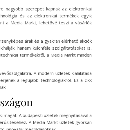
re nagyobb szerepet kapnak az elektronikai
hnológia és az elektronikai termékek egyik
mint a Media Markt, lehetővé teszi a vásárlók
ersenyképes árak és a gyakran elérhető akciók
nálják, hanem különféle szolgáltatásokat is,
stechnikai termékekről, a Media Markt minden
evőszolgálatra. A modern üzletek kialakítása
rjenek a legújabb technológiákról. Ez a cikk
nak.
rszágon
ki magát. A budapesti üzletek megnyitásával a
szerűsítéséhez. A Media Markt üzletek gyorsan
ozó innovatív megoldásoknak.