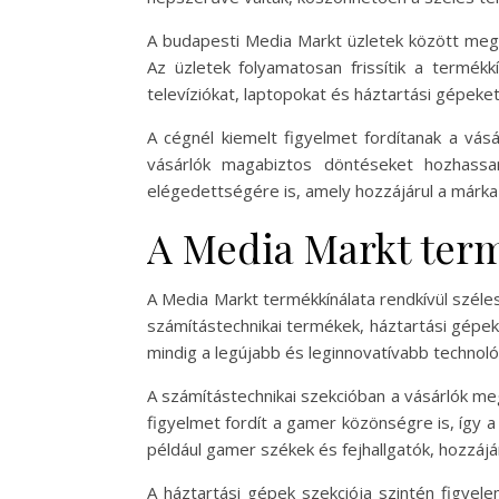
A budapesti Media Markt üzletek között megt
Az üzletek folyamatosan frissítik a termékk
televíziókat, laptopokat és háztartási gépeket
A cégnél kiemelt figyelmet fordítanak a vás
vásárlók magabiztos döntéseket hozhass
elégedettségére is, amely hozzájárul a márk
A Media Markt ter
A Media Markt termékkínálata rendkívül széle
számítástechnikai termékek, háztartási gépek
mindig a legújabb és leginnovatívabb technológ
A számítástechnikai szekcióban a vásárlók meg
figyelmet fordít a gamer közönségre is, így a
például gamer székek és fejhallgatók, hozzáj
A háztartási gépek szekciója szintén figye