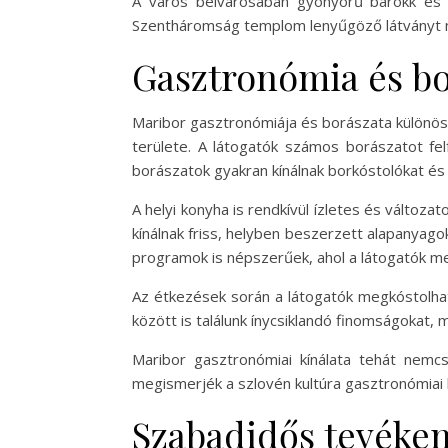
A város belvárosában gyönyörű barokk és r
Szentháromság templom lenyűgöző látványt ny
Gasztronómia és b
Maribor gasztronómiája és borászata különöse
területe. A látogatók számos borászatot fel
borászatok gyakran kínálnak borkóstolókat és
A helyi konyha is rendkívül ízletes és változa
kínálnak friss, helyben beszerzett alapanyago
programok is népszerűek, ahol a látogatók meg
Az étkezések során a látogatók megkóstolhatjá
között is találunk ínycsiklandó finomságokat
Maribor gasztronómiai kínálata tehát nemcs
megismerjék a szlovén kultúra gasztronómiai
Szabadidős tevéke