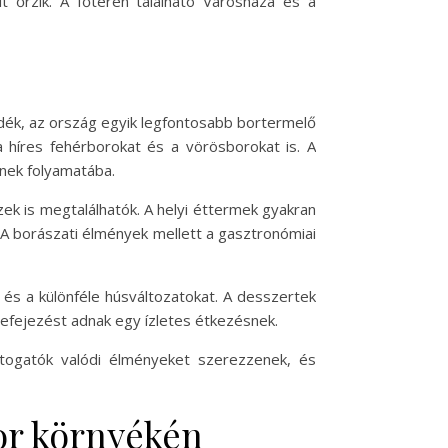
 őrzik. A főtéren található Városháza és a
idék, az ország egyik legfontosabb bortermelő
a híres fehérborokat és a vörösborokat is. A
ének folyamatába.
ízek is megtalálhatók. A helyi éttermek gyakran
. A borászati élmények mellett a gasztronómiai
t és a különféle húsváltozatokat. A desszertek
befejezést adnak egy ízletes étkezésnek.
látogatók valódi élményeket szerezzenek, és
or környékén