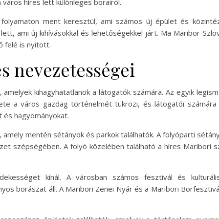
város híres lett különleges borairól.
 folyamaton ment keresztül, ami számos új épület és közint
lett, ami új kihívásokkal és lehetőségekkel járt. Ma Maribor Szl
elé is nyitott.
és nevezetességei
, amelyek kihagyhatatlanok a látogatók számára. Az egyik legism
lete a város gazdag történelmét tükrözi, és látogatói számár
rát és hagyományokat.
, amely mentén sétányok és parkok találhatók. A folyóparti sétány
et szépségében. A folyó közelében található a híres Maribori sz
rdekességet kínál. A városban számos fesztivál és kultur
yos borászat áll. A Maribori Zenei Nyár és a Maribori Borfeszti