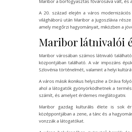
Maribor a borfogyasztás fővárosává vált, és a 
A 20. század elején a város modernizációs
világháború után Maribor a Jugoszlávia része 
amely megőrzi hagyományait, miközben a jövő f
Maribor látnivalói 
Maribor városában számos látnivaló található
központjában található. A vár impozáns épü
Szlovénia történelmét, valamint a helyi kultú
A város másik ikonikus helyszíne a Dráva folyó
ahol a látogatók gyönyörködhetnek a termész
számít, és amelyet érdemes meglátogatni.
Maribor gazdag kulturális élete is sok é
középpontjában a zene, a tánc és a hagyomán
vonzzák a látogatókat.