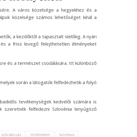
ésére. A város közelsége a hegyekhez és a
 Alpok közelsége számos lehetőséget kínál a
tők, a kezdőktől a tapasztalt síelőkig. A nyári
s a friss levegő felejthetetlen élményeket
ésre és a természet csodálására. Itt különböző
melyek során a látogatók felfedezhetik a folyó
abadidős tevékenységek kedvelői számára is
k szeretnék felfedezni Szlovénia lenyűgöző
szórakozás
történelem
turizmus