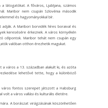
a látogatókat. A főváros, Ljubljana, számos
nál. Maribor nem csupán Szlovénia második
nelemmel és hagyományokkal bír.
 adják. A Maribori borvidék híres boraival és
ények keresésére érkeznek. A város környékén
zó célpontok. Maribor tehát nem csupán egy
ogatók valóban otthon érezhetik magukat.
t a város a 13. században alakult ki, és azóta
elyezkedése lehetővé tette, hogy a különböző
a város fontos szerepet játszott a Habsburg
olt a város vallási és kulturális életére.
zámára. A borászat virágzásának köszönhetően