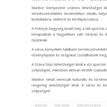
Maribor környezete számos lehetőséget kí
természetvédelmi területekhez ideális hely
kirándulásra, síelésre és kerékpározásra.
A Pohorje-hegység kiváló hely a téli sportok s
hónapokban a hegyekben való túrázás és ke
nyújtanak.
A város környékén található természetvédelmi 
növényfajokat és virágokat csodálhatunk meg,
A Dráva folyó lehetőséget kínál a vízi sporto
szépségeit, miközben aktívan eltöltik szabadi
Maribor tehát nemcsak kulturális és törté
rengeteg lehetőséget kínál. A város és kö
szépségeit.
építészet
helyi ételek
kulturális központ