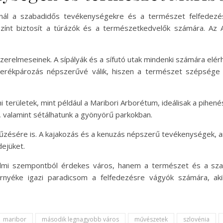
nál a szabadidős tevékenységekre és a természet felfedez
színt biztosít a túrázók és a természetkedvelők számára. Az
zerelmeseinek. A sípályák és a sífutó utak mindenki számára elérhe
rékpározás népszerűvé válik, hiszen a természet szépsége é
területek, mint például a Maribori Arborétum, ideálisak a pihen
 valamint sétálhatunk a gyönyörű parkokban.
k űzésére is. A kajakozás és a kenuzás népszerű tevékenységek, a
dejüket.
nelmi szempontból érdekes város, hanem a természet és a sz
rnyéke igazi paradicsom a felfedezésre vágyók számára, aki
maribor
második legnagyobb város
művészetek
szlovénia