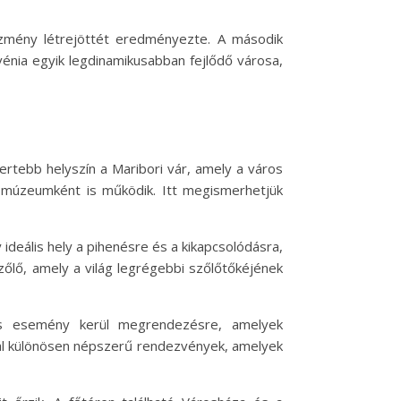
ézmény létrejöttét eredményezte. A második
ovénia egyik legdinamikusabban fejlődő városa,
ertebb helyszín a Maribori vár, amely a város
a múzeumként is működik. Itt megismerhetjük
 ideális hely a pihenésre és a kikapcsolódásra,
őlő, amely a világ legrégebbi szőlőtőkéjének
ális esemény kerül megrendezésre, amelyek
vál különösen népszerű rendezvények, amelyek