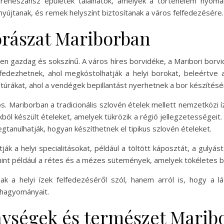
eneszánsz épületek találhatók, amelyek a történelem nyomait
újtanak, és remek helyszínt biztosítanak a város felfedezésére.
orászat Mariborban
n gazdag és sokszínű. A város híres borvidéke, a Maribori borv
fedezhetnek, ahol megkóstolhatják a helyi borokat, beleértve 
 túrákat, ahol a vendégek bepillantást nyerhetnek a bor készítés
tos. Mariborban a tradicionális szlovén ételek mellett nemzetközi 
kból készült ételeket, amelyek tükrözik a régió jellegzetességeit
tanulhatják, hogyan készíthetnek el tipikus szlovén ételeket.
k a helyi specialitásokat, például a töltött káposztát, a gulyás
, mint például a rétes és a mézes sütemények, amelyek tökéletes 
ak a helyi ízek felfedezéséről szól, hanem arról is, hogy a 
 hagyományait.
nységek és természet Marib