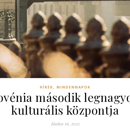
,
HÍREK
MINDENNAPOK
ovénia második legnagy
kulturális központja
június 16, 2025