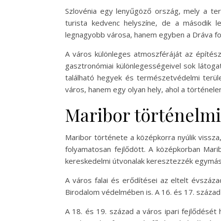
Szlovénia egy lenyűgöző ország, mely a ter
turista kedvenc helyszíne, de a második 
legnagyobb városa, hanem egyben a Dráva fol
A város különleges atmoszféráját az építésze
gasztronómiai különlegességeivel sok látoga
található hegyek és természetvédelmi terü
város, hanem egy olyan hely, ahol a történele
Maribor történelmi
Maribor története a középkorra nyúlik vissza,
folyamatosan fejlődött. A középkorban Marib
kereskedelmi útvonalak keresztezzék egymást
A város falai és erődítései az eltelt évsz
Birodalom védelmében is. A 16. és 17. század s
A 18. és 19. század a város ipari fejlődésé