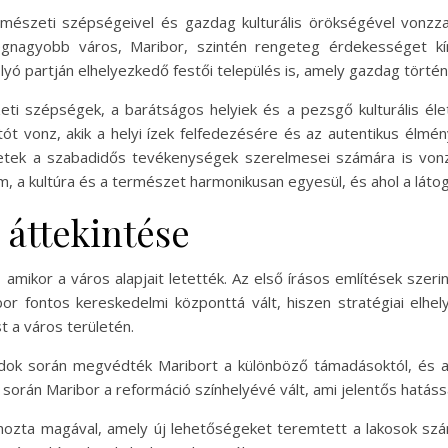
mészeti szépségeivel és gazdag kulturális örökségével vonzza 
legnagyobb város, Maribor, szintén rengeteg érdekességet kí
yó partján elhelyezkedő festői település is, amely gazdag törté
ti szépségek, a barátságos helyiek és a pezsgő kulturális élet
tót vonz, akik a helyi ízek felfedezésére és az autentikus élm
letek a szabadidős tevékenységek szerelmesei számára is von
m, a kultúra és a természet harmonikusan egyesül, és ahol a lát
 áttekintése
 amikor a város alapjait letették. Az első írásos említések szerin
or fontos kereskedelmi központtá vált, hiszen stratégiai elh
 a város területén.
ázadok során megvédték Maribort a különböző támadásoktól, és 
orán Maribor a reformáció színhelyévé vált, ami jelentős hatással v
t hozta magával, amely új lehetőségeket teremtett a lakosok s